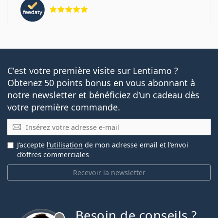
évaluation 5 sur 5
C'est votre première visite sur Lentiamo ?
Obtenez 50 points bonus en vous abonnant à
notre newsletter et bénéficiez d'un cadeau dès
votre première commande.
E-mail
J’accepte
l’utilisation
de mon adresse email et l’envoi
d’offres commerciales
Recevoir la newsletter
Besoin de conseils ?
hors ligne