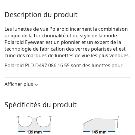
Description du produit
Les lunettes de vue Polaroid incarnent la combinaison
unique de la fonctionnalité et du style de la mode.
Polaroid Eyewear est un pionnier et un expert de la
technologie de fabrication des verres polarisés et est
l'une des marques de lunettes de vue les plus vendues.
Polaroid PLD D497 086 16 55
sont des lunettes pour
femmes.
Voyez de quoi vous avez l'air avec ces lunettes grâce à
Afficher plus
la fonction d'essai virtuel de Lentiamo.
Monture de lunettes de vue
Spécificités du produit
La couleur brune de la monture s'accorde
parfaitement avec un teint chaud et des cheveux
châtain clair, noirs ou blonds foncés.
Les montures rectangulaires sont un choix idéal
139 mm
145 mm