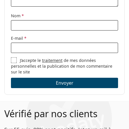
Étui:
Oui
Nom
*
Tissu de
Oui
nettoyage:
Autres
E-mail
*
Sexe:
Pour femmes
Catégorie:
Lunettes de vue
J’accepte le
traitement
de mes données
Marque:
Polaroid
personnelles et la publication de mon commentaire
Code:
D497 086 16 55
sur le site
Envoyer
Vérifié par nos clients