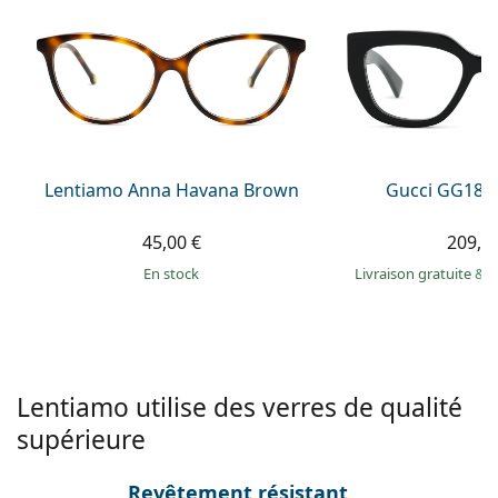
Persol
Prada
Toutes les marques
Lentiamo Anna Havana Brown
Gucci GG184
45,00 €
209,9
en stock
Livraison gratuite
&
M
Lentiamo utilise des verres de qualité
supérieure
Revêtement résistant