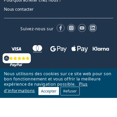
Pourquoi acheter chez nous ?
Nous contacter
Facebook
Instagram
YouTube
LinkedIn
Suivez-nous sur
Évaluation
Nous utilisons des cookies sur ce site web pour son
bon fonctionnement et vous offrir la meilleure
Retour à la page d'accueil
Haut
expérience de navigation possible.
Plus
d'informations
Lentiamo.fr est géré et exploité par Lentiamo s.r.o., République
Accepter
Refuser
tchèque
Un service en ligne pour vous depuis 18 ans.