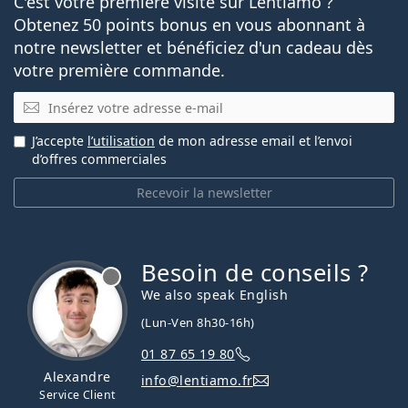
C'est votre première visite sur Lentiamo ?
Obtenez 50 points bonus en vous abonnant à
notre newsletter et bénéficiez d'un cadeau dès
votre première commande.
E-mail
J’accepte
l’utilisation
de mon adresse email et l’envoi
d’offres commerciales
Recevoir la newsletter
Besoin de conseils ?
hors ligne
We also speak English
(Lun-Ven 8h30-16h)
01 87 65 19 80
Alexandre
info@lentiamo.fr
Service Client