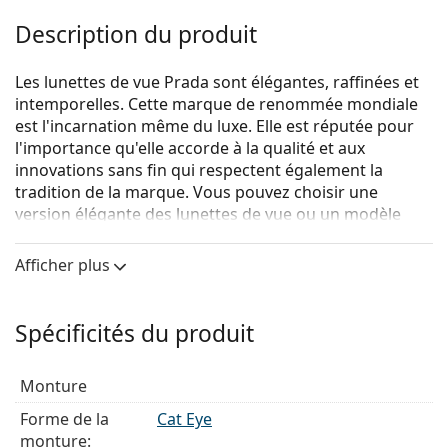
Description du produit
Les lunettes de vue Prada sont élégantes, raffinées et
intemporelles. Cette marque de renommée mondiale
est l'incarnation même du luxe. Elle est réputée pour
l'importance qu'elle accorde à la qualité et aux
innovations sans fin qui respectent également la
tradition de la marque. Vous pouvez choisir une
version élégante des lunettes de vue ou un modèle
plus sportif de la collection Linea Rossa, avec la bande
rouge distinctive. Quel que soit le style que vous
Afficher plus
choisissez, avec les lunettes de vue Prada, vous serez
toujours unique et exceptionnel.
Spécificités du produit
Prada 0PR 03WV 1AB1O1
sont des lunettes pour
femmes.
Monture
Monture de lunettes de vue
Forme de la
Cat Eye
La couleur noire de la monture s'accorde
monture:
parfaitement avec tous les teints et des cheveux