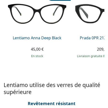
Persol
Prada
Toutes les marques
Lentiamo Anna Deep Black
Prada 0PR 21Z
45,00 €
209,9
en stock
Livraison gratuite
&
M
Lentiamo utilise des verres de qualité
supérieure
Revêtement résistant