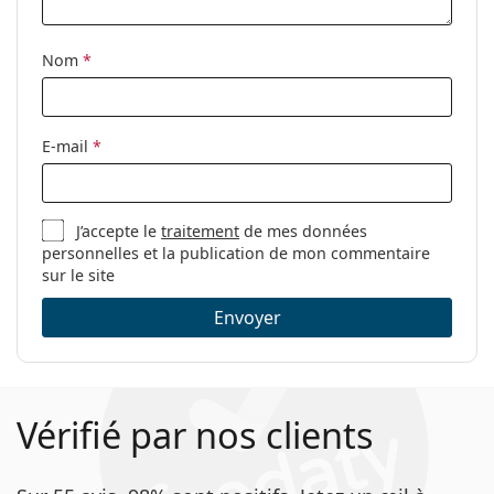
Étui:
Oui
Tissu de
Oui
Nom
*
nettoyage:
Autres
Sexe:
Pour femmes
E-mail
*
Catégorie:
Lunettes de vue
Marque:
Prada
J’accepte le
traitement
de mes données
Code:
0PR 07WV 3981O1 52
personnelles et la publication de mon commentaire
sur le site
Envoyer
Vérifié par nos clients