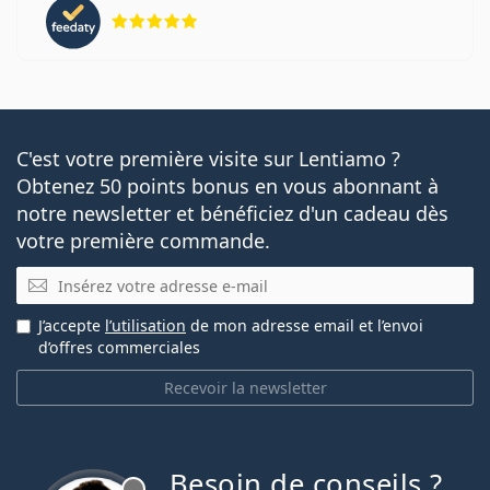
évaluation 5 sur 5
C'est votre première visite sur Lentiamo ?
Obtenez 50 points bonus en vous abonnant à
notre newsletter et bénéficiez d'un cadeau dès
votre première commande.
E-mail
J’accepte
l’utilisation
de mon adresse email et l’envoi
d’offres commerciales
Recevoir la newsletter
Besoin de conseils ?
hors ligne