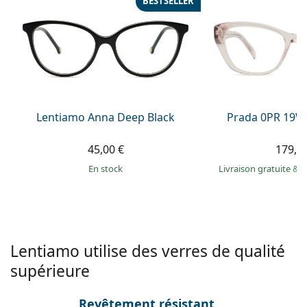
BESTSELLER
Persol
Prada
Toutes les marques
Lentiamo Anna Deep Black
Prada 0PR 19W
45,00 €
179,9
en stock
Livraison gratuite
&
M
Lentiamo utilise des verres de qualité
supérieure
Revêtement résistant