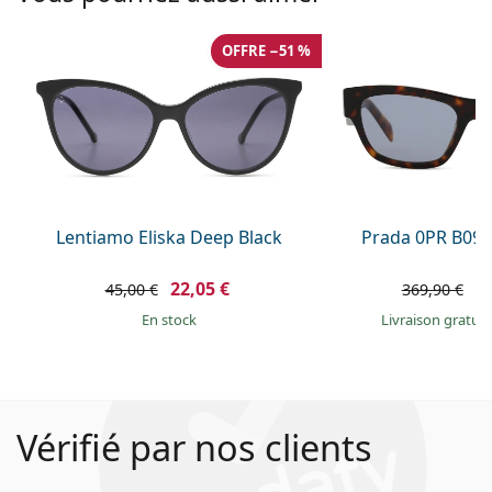
OFFRE −51 %
Lentiamo Eliska Deep Black
Prada 0PR B09
22,05 €
2
45,00 €
369,90 €
en stock
Livraison gratui
Vérifié par nos clients