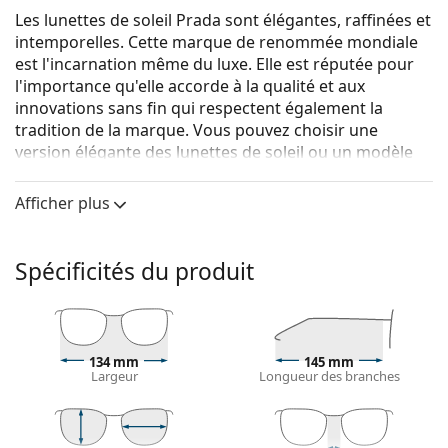
Les lunettes de soleil Prada sont élégantes, raffinées et
intemporelles. Cette marque de renommée mondiale
est l'incarnation même du luxe. Elle est réputée pour
l'importance qu'elle accorde à la qualité et aux
innovations sans fin qui respectent également la
tradition de la marque. Vous pouvez choisir une
version élégante des lunettes de soleil ou un modèle
plus sportif de la collection Linea Rossa, avec la bande
rouge distinctive. Quel que soit le style que vous
Afficher plus
choisissez, avec les lunettes de soleil Prada, vous serez
toujours unique et exceptionnel.
Spécificités du produit
Prada 0PR 07YS 1AB0A7 53
sont des lunettes de soleil
pour femmes.
Voyez à quoi vous ressemblez avec ces lunettes de
soleil grâce à la fonction d'essayage virtuel de
134 mm
145 mm
Lentiamo.
Largeur
Longueur des branches
Monture de lunettes de soleil
La couleur noire de la monture s'accorde