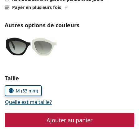
Persol
Payer en plusieurs fois
Prada
Autres options de couleurs
Toutes les marques
Choisissez les paramètres
Taille
M (53 mm)
Quelle est ma taille?
Ajouter au panier