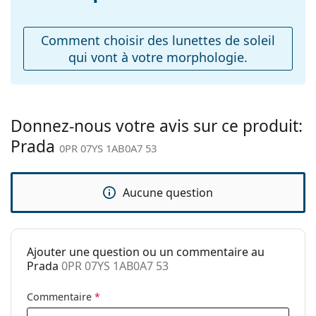
Explorez la gamme complète de
Plaquettes de nez
Non
lunettes de soleil
pour
découvrir d'autres modèles de marques populaires.
ajustables:
Comment choisir des lunettes de soleil
Charnière à
Non
qui vont à votre morphologie.
ressort:
Accessoires
Étui:
Oui
Donnez-nous votre avis sur ce produit:
Tissu de
Oui
Prada
nettoyage:
0PR 07YS 1AB0A7 53
Autres
Sexe:
Pour femmes
Aucune question
Catégorie:
Lunettes de soleil
Marque:
Prada
Ajouter une question ou un commentaire au
Utilisation:
Mode
Prada
0PR 07YS 1AB0A7 53
Code:
0PR 07YS 1AB0A7 53
Commentaire
*