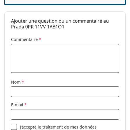
Ceci est un dispositif médical. Lisez le mode d'emploi
avant l'utilisation.
Ajouter une question ou un commentaire au
Prada 0PR 11VV 1AB1O1
Commentaire
*
Nom
*
E-mail
*
J’accepte le
traitement
de mes données