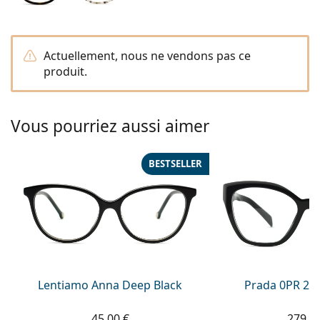
Persol
Prada
Actuellement, nous ne vendons pas ce
Toutes les marques
produit.
Vous pourriez aussi aimer
BESTSELLER
Lentiamo Anna Deep Black
Prada 0PR 20
45,00 €
279,9