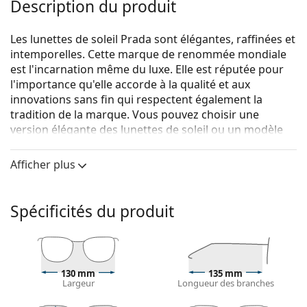
Description du produit
Les lunettes de soleil Prada sont élégantes, raffinées et
intemporelles. Cette marque de renommée mondiale
est l'incarnation même du luxe. Elle est réputée pour
l'importance qu'elle accorde à la qualité et aux
innovations sans fin qui respectent également la
tradition de la marque. Vous pouvez choisir une
version élégante des lunettes de soleil ou un modèle
plus sportif de la collection Linea Rossa, avec la bande
rouge distinctive. Quel que soit le style que vous
Afficher plus
choisissez, avec les lunettes de soleil Prada, vous serez
toujours unique et exceptionnel.
Spécificités du produit
{nom du produit}
sont des lunettes de soleil pour
hommes.
Voyez à quoi vous ressemblez avec ces lunettes de
soleil grâce à la fonction d'essayage virtuel de
130 mm
135 mm
Lentiamo.
Largeur
Longueur des branches
Monture de lunettes de soleil