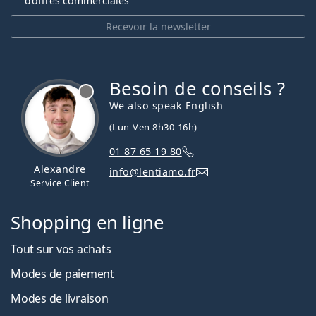
d’offres commerciales
Recevoir la newsletter
Besoin de conseils ?
hors ligne
We also speak English
(Lun-Ven 8h30-16h)
01 87 65 19 80
Alexandre
info@lentiamo.fr
Service Client
Shopping en ligne
Tout sur vos achats
Modes de paiement
Modes de livraison