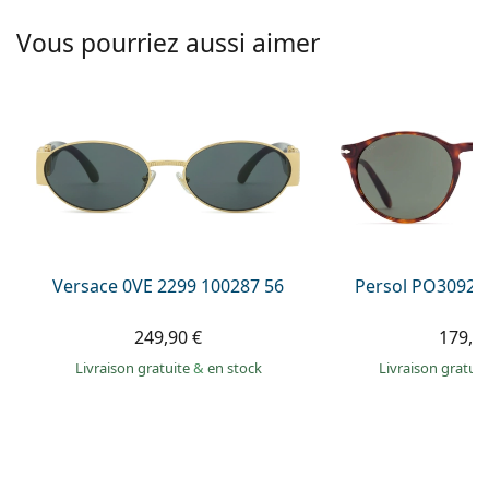
Persol
Vous pourriez aussi aimer
Prada
Toutes les marques
Versace 0VE 2299 100287 56
Persol PO3092S
249,90 €
179,9
Livraison gratuite
&
en stock
Livraison gratui