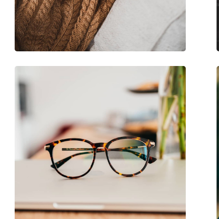
Marque:
Ralph Lauren
Code:
0RL6204 5001 55