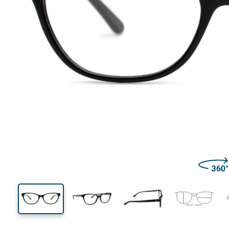
134 mm
Largeur
Largeu
des verr
38 mm
55 mm
Hauteur des verres
Largeur des verres