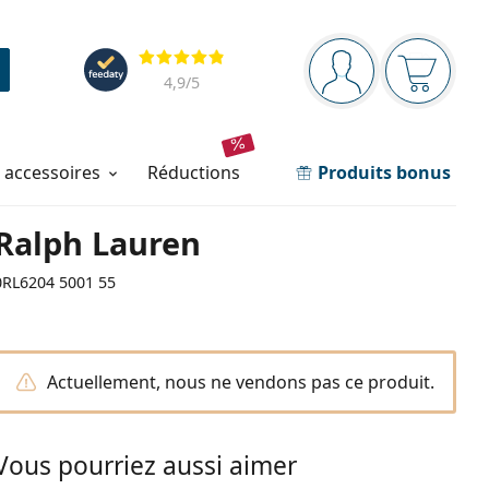
Barre de navigation
Évaluation
Vous êtes connec
Votre pa
4,9
/5
t accessoires
réductions
Produits bonus
Ralph Lauren
0RL6204 5001 55
Actuellement, nous ne vendons pas ce produit.
Vous pourriez aussi aimer