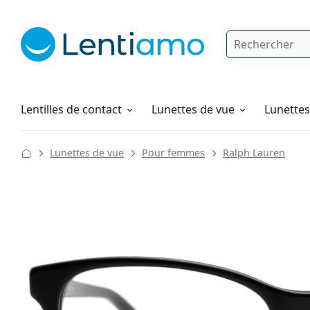
Rechercher
Je suis déjà client chez Lentiamo
Navigation sur le site
Produits d'entretien
Comment commander
Lentilles de contact
Lunettes de vue
Lunettes 
Lunettes de vue
Pour femmes
Ralph Lauren