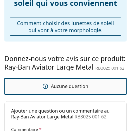
soleil qui vous conviennent
Explorez la gamme complète de
Plaquettes de nez
Oui
lunettes de soleil
pour
découvrir d'autres modèles de marques populaires.
ajustables:
Comment choisir des lunettes de soleil
Accessoires
qui vont à votre morphologie.
Étui:
Oui
Tissu de
Oui
nettoyage:
Donnez-nous votre avis sur ce produit:
Autres
Ray-Ban Aviator Large Metal
RB3025 001 62
Sexe:
Pour hommes
Catégorie:
Lunettes de soleil
Aucune question
Marque:
Ray-Ban
Utilisation:
Mode
Code:
RB3025 001 62
Ajouter une question ou un commentaire au
Ray-Ban Aviator Large Metal
RB3025 001 62
Disponible avec
Non
correction:
Commentaire
*