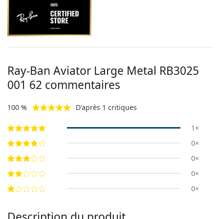
Ray-Ban Aviator Large Metal
RB3025
001 62
commentaires
100 %
D'après 1 critiques
1×
0×
0×
0×
0×
Description du produit