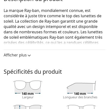
La marque Ray-ban, mondialement connue, est
considérée à juste titre comme le top des lunettes de
soleil. La collection de Ray-ban garantit une grande
qualité avec un design intemporel et est disponible
dans de nombreuses formes et couleurs. Les lunettes
de soleil emblématiques Ray-ban sont également très
prisées des célébrités, ce qui les a rendues célèbres
dans le monde entier.
Afficher plus
{nom du produit}
sont des lunettes de soleil pour
hommes.
Voyez à quoi vous ressemblez avec ces lunettes de
Spécificités du produit
soleil grâce à la fonction d'essayage virtuel de
Lentiamo.
Monture de lunettes de soleil
140 mm
140 mm
La couleur dorée de la monture s'accorde
Largeur
Longueur des branches
parfaitement avec tous les types de teint et des
cheveux châtain foncé.