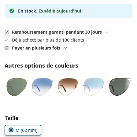
Gucci
Toutes les solutions
hors ligne
Toutes les marques
En stock.
Expédié aujourd'hui
Persol
Prada
Remboursement garanti pendant 30 jours
Toutes les marques
Déjà acheté par plus de 100 clients
Payer en plusieurs fois
Autres options de couleurs
Choisissez les paramètres
Taille
M (62 mm)