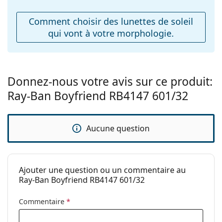
ajustables:
Comment choisir des lunettes de soleil
Accessoires
qui vont à votre morphologie.
Étui:
Oui
Tissu de
Oui
nettoyage:
Donnez-nous votre avis sur ce produit:
Autres
Ray-Ban Boyfriend RB4147 601/32
Sexe:
Pour hommes
Catégorie:
Lunettes de soleil
Aucune question
Marque:
Ray-Ban
Utilisation:
Mode
Code:
RB4147 601/32 60
Ajouter une question ou un commentaire au
Ray-Ban Boyfriend RB4147 601/32
Disponible avec
Non
correction:
Commentaire
*