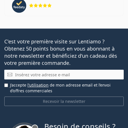
évaluation 5 sur 5
C'est votre première visite sur Lentiamo ?
Obtenez 50 points bonus en vous abonnant à
notre newsletter et bénéficiez d'un cadeau dès
votre première commande.
E-mail
J’accepte
l’utilisation
de mon adresse email et l’envoi
d’offres commerciales
Recevoir la newsletter
Besoin de conseils ?
hors ligne