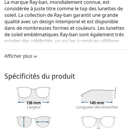
La marque Ray-ban, mondialement connue, est
considérée à juste titre comme le top des lunettes de
soleil. La collection de Ray-ban garantit une grande
qualité avec un design intemporel et est disponible
dans de nombreuses formes et couleurs. Les lunettes
de soleil emblématiques Ray-ban sont également très
prisées des célébrités, ce qui les a rendues célèbres
dans le monde entier.
Afficher plus
{nom du produit}
sont des lunettes de soleil pour
hommes.
Voyez à quoi vous ressemblez avec ces lunettes de
Spécificités du produit
soleil grâce à la fonction d'essayage virtuel de
Lentiamo.
Monture de lunettes de soleil
138 mm
145 mm
La couleur noire de la monture s'accorde
Largeur
Longueur des branches
parfaitement avec tous les types de teint et des
cheveux blonds clairs, châtains clairs ou noirs.
Lunettes de soleil à montures carrées
sont un choix
idéal pour les personnes ayant une forme de visage