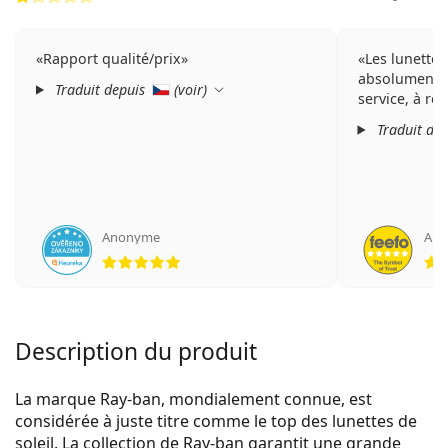
Rapport qualité/prix
Les lunettes
absolument a
Traduit depuis
(
voir
)
service, à r
Traduit de
Anonyme
An
évaluation 5 sur 5
Description du produit
La marque Ray-ban, mondialement connue, est
considérée à juste titre comme le top des lunettes de
soleil. La collection de Ray-ban garantit une grande