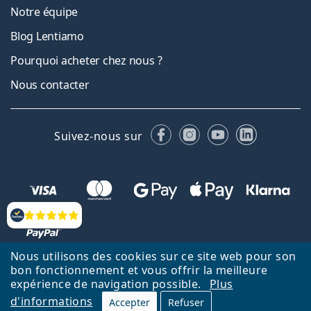
Notre équipe
Blog Lentiamo
Pourquoi acheter chez nous ?
Nous contacter
Facebook
Instagram
YouTube
LinkedIn
Suivez-nous sur
Évaluation
Nous utilisons des cookies sur ce site web pour son
bon fonctionnement et vous offrir la meilleure
Retour à la page d'accueil
Haut
expérience de navigation possible.
Plus
d'informations
Lentiamo.fr est géré et exploité par Lentiamo s.r.o., République
Accepter
Refuser