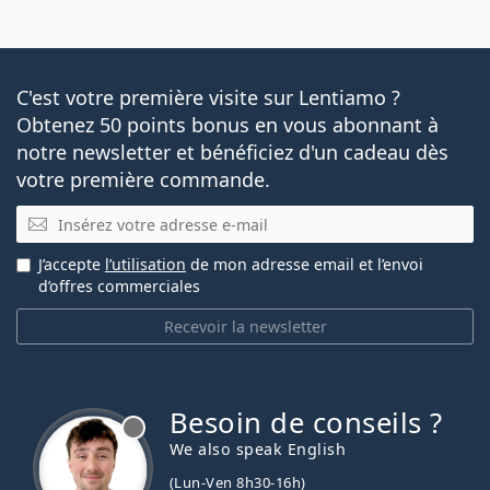
C'est votre première visite sur Lentiamo ?
Obtenez 50 points bonus en vous abonnant à
notre newsletter et bénéficiez d'un cadeau dès
votre première commande.
E-mail
J’accepte
l’utilisation
de mon adresse email et l’envoi
d’offres commerciales
Recevoir la newsletter
Besoin de conseils ?
hors ligne
We also speak English
(Lun-Ven 8h30-16h)