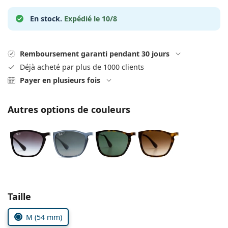
Persol
En stock.
Expédié le 10/8
Prada
Toutes les marques
Remboursement garanti pendant 30 jours
Déjà acheté par plus de 1000 clients
Payer en plusieurs fois
Autres options de couleurs
Choisissez les paramètres
Taille
M (54 mm)