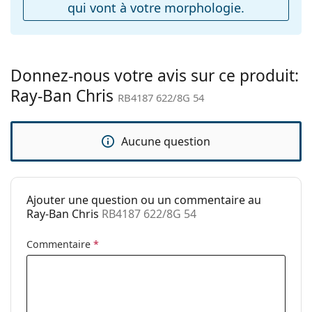
qui vont à votre morphologie.
Étui:
Oui
Tissu de
Oui
nettoyage:
Donnez-nous votre avis sur ce produit:
Autres
Ray-Ban Chris
RB4187 622/8G 54
Sexe:
Unisex
Catégorie:
Lunettes de soleil
Aucune question
Marque:
Ray-Ban
Utilisation:
Mode
Code:
RB4187 622/8G 54
Ajouter une question ou un commentaire au
Ray-Ban Chris
RB4187 622/8G 54
Disponible avec
Oui
correction:
Commentaire
*