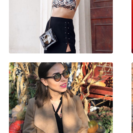
Longueur des branches:
145 mm
Largeur du pont:
18 mm
Poids:
100 g
Plaquettes de nez ajustables:
Non
Accessoires
Étui:
Oui
Tissu de nettoyage:
Oui
Autres
Sexe:
Pour femmes
Catégorie:
Lunettes de soleil
Marque:
Ray-Ban
Utilisation:
Mode
Code:
RB4171 651611 54