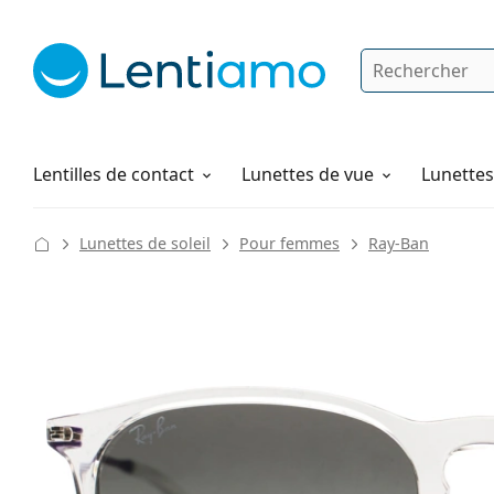
Rechercher
Je suis déjà client chez Lentiamo
Navigation sur le site
Produits d'entretien
Comment commander
Lentilles de contact
Lunettes de vue
Lunettes 
Lunettes de soleil
Pour femmes
Ray-Ban