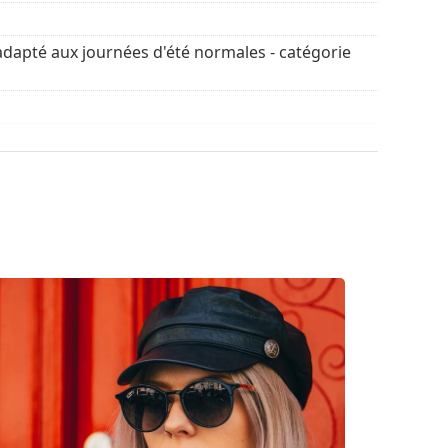
rigine. La couleur de l'étui et son design peuvent
adapté aux journées d'été normales - catégorie
retien des lunettes de soleil. Certains modèles
chiffon.
découvrir d'autres modèles de marques