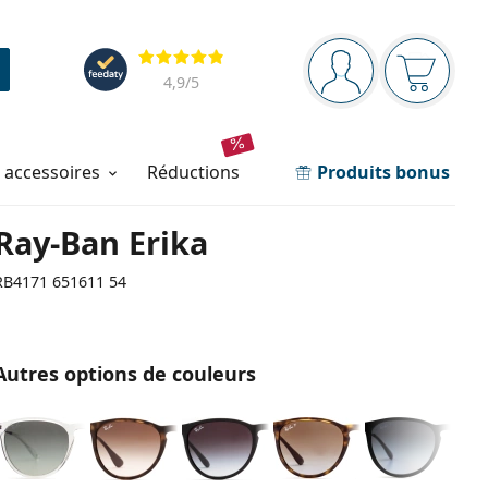
Barre de navigation
Évaluation
Vous êtes connec
Votre pa
4,9
/5
t accessoires
réductions
Produits bonus
Ray-Ban Erika
RB4171 651611 54
Autres options de couleurs