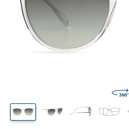
139 mm
Largeur
Largeu
des verr
44 mm
54 mm
Hauteur des verres
Largeur des verres