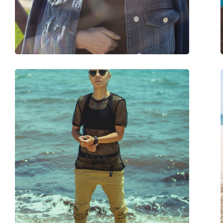
Poids:
120 g
Plaquettes de nez ajustables:
Non
Charnière à ressort:
Non
Accessoires
Étui:
Oui
Tissu de nettoyage:
Oui
Autres
Sexe:
Unisex
Catégorie:
Lunettes de soleil
Marque:
Ray-Ban
Utilisation:
Mode
Code:
RB2298 954/33 52
Disponible avec correction:
Non