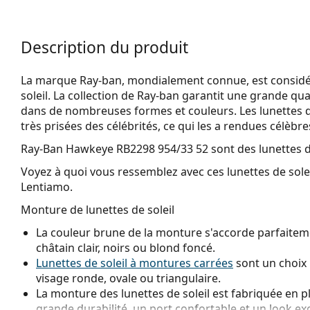
Description du produit
La marque Ray-ban, mondialement connue, est considéré
soleil. La collection de Ray-ban garantit une grande qua
dans de nombreuses formes et couleurs. Les lunettes 
très prisées des célébrités, ce qui les a rendues célèbr
Ray-Ban Hawkeye RB2298 954/33 52
sont des lunettes d
Voyez à quoi vous ressemblez avec ces lunettes de solei
Lentiamo.
Monture de lunettes de soleil
La couleur brune de la monture s'accorde parfaiteme
châtain clair, noirs ou blond foncé.
Lunettes de soleil à montures carrées
sont un choix 
visage ronde, ovale ou triangulaire.
La monture des lunettes de soleil est fabriquée en p
grande durabilité, un port confortable et un look ex