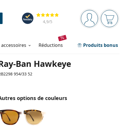
Barre de navigation
Évaluation
Vous êtes connec
Votre pa
4,9
/5
t accessoires
réductions
Produits bonus
Ray-Ban Hawkeye
RB2298 954/33 52
Autres options de couleurs