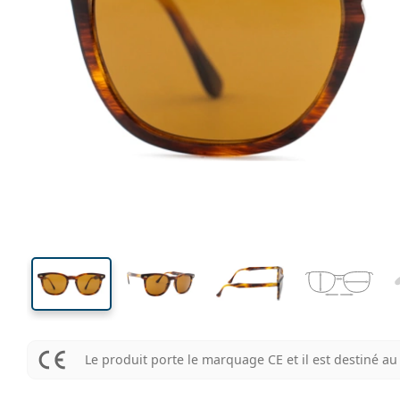
137 mm
Largeur
Largeu
des verr
41 mm
52 mm
Hauteur des verres
Largeur des verres
Le produit porte le marquage CE et il est destiné 