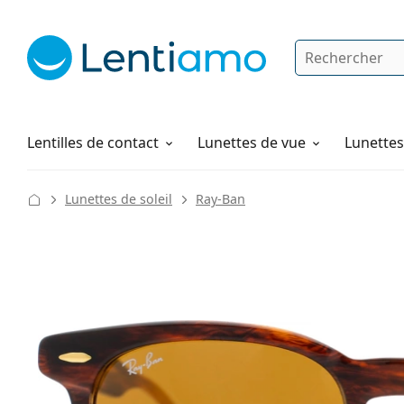
Rechercher
Je suis déjà client chez Lentiamo
Navigation sur le site
Produits d'entretien
Comment commander
Lentilles de contact
Lunettes de vue
Lunettes 
Lunettes de soleil
Ray-Ban