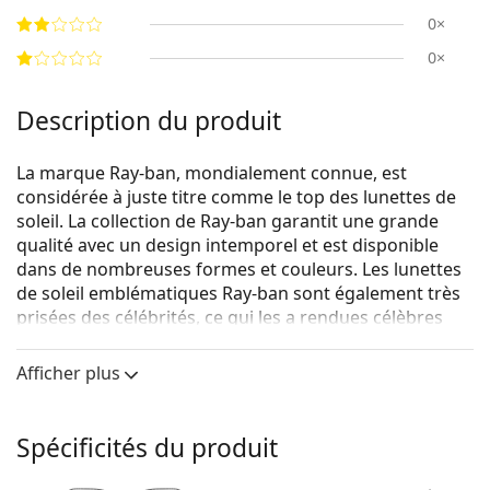
0×
0×
Description du produit
La marque Ray-ban, mondialement connue, est
considérée à juste titre comme le top des lunettes de
soleil. La collection de Ray-ban garantit une grande
qualité avec un design intemporel et est disponible
dans de nombreuses formes et couleurs. Les lunettes
de soleil emblématiques Ray-ban sont également très
prisées des célébrités, ce qui les a rendues célèbres
dans le monde entier.
Afficher plus
La forme de ces lunettes de la collection Jackie Ohh est
inspirée des années 60.
Ray-Ban Jackie Ohh RB4101 710 58
sont des lunettes de
Spécificités du produit
soleil pour femmes.