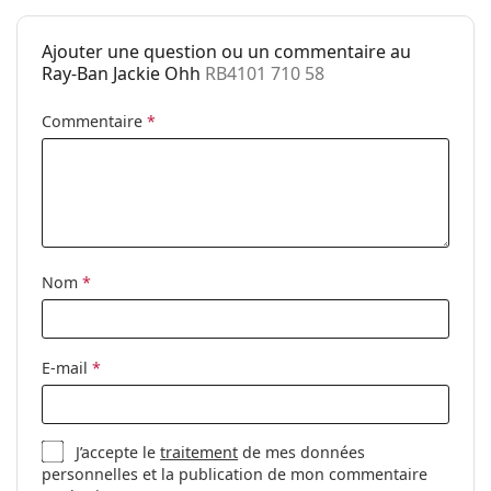
Utilisation:
Mode
Code:
RB4101 710 58
Ajouter une question ou un commentaire au
Ray-Ban Jackie Ohh
RB4101 710 58
Disponible avec
Non
correction:
Commentaire
*
Nom
*
E-mail
*
J’accepte le
traitement
de mes données
personnelles et la publication de mon commentaire