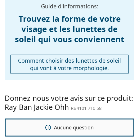
Guide d'informations:
Longueur des
135 mm
branches:
Trouvez la forme de votre
Largeur du pont:
17 mm
visage et les lunettes de
Poids:
105 g
soleil qui vous conviennent
Plaquettes de nez
Non
ajustables:
Comment choisir des lunettes de soleil
Accessoires
qui vont à votre morphologie.
Étui:
Oui
Tissu de
Oui
nettoyage:
Donnez-nous votre avis sur ce produit:
Autres
Ray-Ban Jackie Ohh
RB4101 710 58
Sexe:
Pour femmes
Catégorie:
Lunettes de soleil
Aucune question
Marque:
Ray-Ban