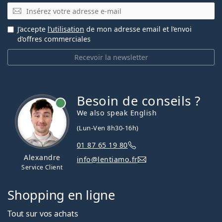
E-mail
J’accepte
l’utilisation
de mon adresse email et l’envoi
d’offres commerciales
Recevoir la newsletter
Besoin de conseils ?
hors ligne
We also speak English
(Lun-Ven 8h30-16h)
01 87 65 19 80
Alexandre
info@lentiamo.fr
Service Client
Shopping en ligne
Tout sur vos achats