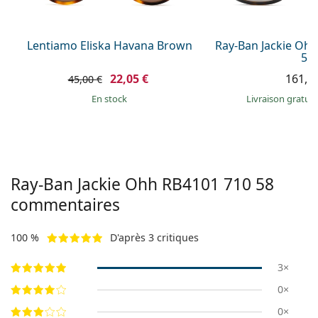
Lentiamo Eliska Havana Brown
Ray-Ban Jackie Oh
58
22,05 €
161,9
45,00 €
en stock
Livraison gratui
Ray-Ban Jackie Ohh
RB4101 710 58
commentaires
100 %
D'après 3 critiques
3×
0×
0×