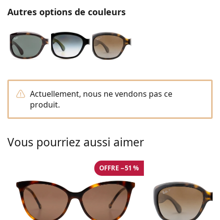
Gucci
Toutes les solutions
hors ligne
Autres options de couleurs
Toutes les marques
Persol
Prada
Toutes les marques
Actuellement, nous ne vendons pas ce
produit.
Vous pourriez aussi aimer
OFFRE −51 %