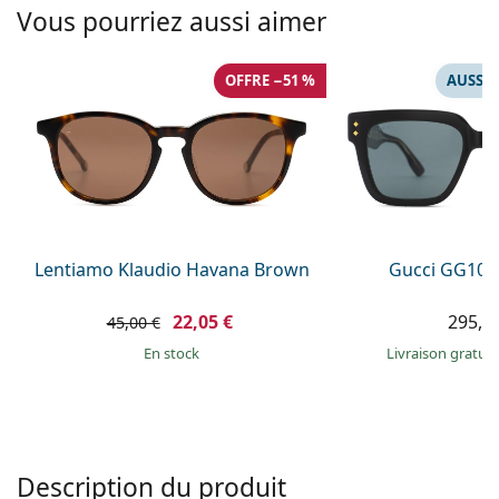
Persol
Vous pourriez aussi aimer
Prada
OFFRE −51 %
AUSSI 
Toutes les marques
Lentiamo Klaudio Havana Brown
Gucci GG108
22,05 €
295,9
45,00 €
en stock
Livraison gratui
Description du produit