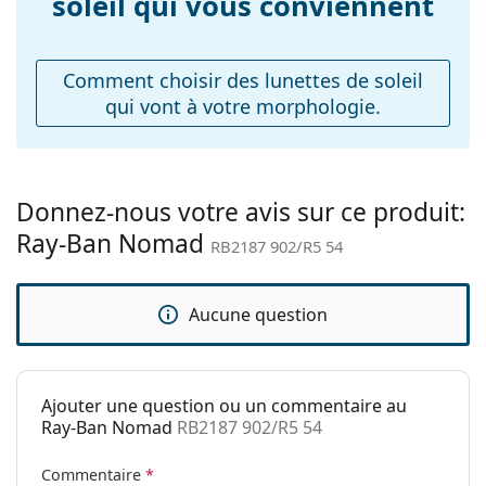
soleil qui vous conviennent
Plaquettes de nez
Non
ajustables:
Comment choisir des lunettes de soleil
Accessoires
qui vont à votre morphologie.
Étui:
Oui
Tissu de
Oui
nettoyage:
Donnez-nous votre avis sur ce produit:
Autres
Ray-Ban Nomad
RB2187 902/R5 54
Sexe:
Unisex
Catégorie:
Lunettes de soleil
Aucune question
Marque:
Ray-Ban
Utilisation:
Mode
Code:
RB2187 902/R5 54
Ajouter une question ou un commentaire au
Ray-Ban Nomad
RB2187 902/R5 54
Commentaire
*