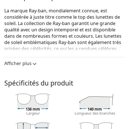
La marque Ray-ban, mondialement connue, est
considérée à juste titre comme le top des lunettes de
soleil. La collection de Ray-ban garantit une grande
qualité avec un design intemporel et est disponible
dans de nombreuses formes et couleurs. Les lunettes
de soleil emblématiques Ray-ban sont également très
prisées des célébrités, ce qui les a rendues célèbres
dans le monde entier.
Afficher plus
Ray-Ban Nomad RB2187 902/R5 54
sont des lunettes de
soleil unisexes.
Voyez à quoi vous ressemblez avec ces lunettes de
Spécificités du produit
soleil grâce à la fonction d'essayage virtuel de
Lentiamo.
Monture de lunettes de soleil
136 mm
140 mm
La couleur brune de la monture s'accorde
Largeur
Longueur des branches
parfaitement avec tous les types de teint et des
cheveux châtain clair, noirs ou blond foncé.