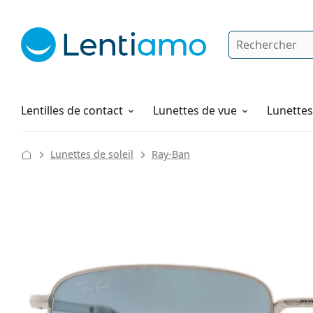
Rechercher
Je suis déjà client chez Lentiamo
Navigation sur le site
Produits d'entretien
Comment commander
Lentilles de contact
Lunettes de vue
Lunettes 
Lunettes de soleil
Ray-Ban