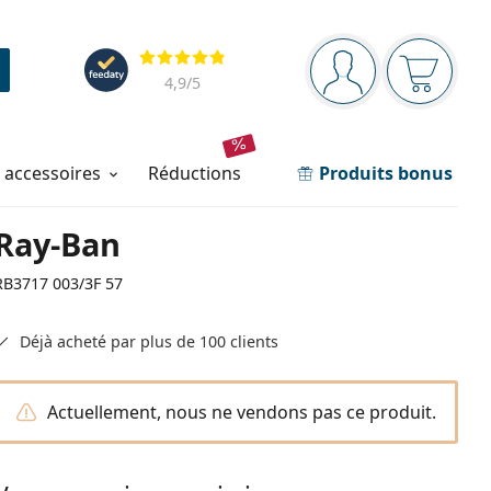
Barre de navigation
Évaluation
Vous êtes connec
Votre pa
4,9
/5
t accessoires
réductions
Produits bonus
Ray-Ban
RB3717 003/3F 57
Déjà acheté par plus de 100 clients
Actuellement, nous ne vendons pas ce produit.