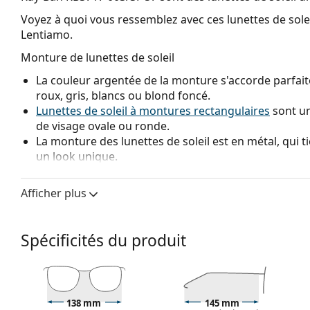
Voyez à quoi vous ressemblez avec ces lunettes de solei
Lentiamo.
Monture de lunettes de soleil
La couleur argentée de la monture s'accorde parfait
roux, gris, blancs ou blond foncé.
Lunettes de soleil à montures rectangulaires
sont un
de visage ovale ou ronde.
La monture des lunettes de soleil est en métal, qui t
un look unique.
Les plaquettes de nez réglables permettent de modif
lunettes de soleil. Les plaquettes de nez s'adaptent à
Afficher plus
confort de port. L'ajustement des plaquettes de nez 
expérimenté afin d'éviter tout dommage ou cassure 
Spécificités du produit
Verre de lunettes de soleil
Les verres bleus renforcent le contraste et minimisen
apprécieront également, car elles mettent en valeur l
fond blanc.
138 mm
145 mm
Les
lunettes de soleil ont des verres dégradés
qui so