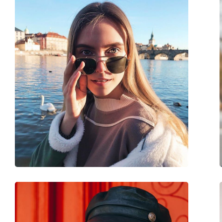
Forme de la monture:
Rectangulaire
Couleur du cadre:
Argent
Matériau cadre:
Métal
Taille:
M
Largeur:
138 mm
Longueur des branches:
145 mm
Largeur du pont:
18 mm
Poids:
125 g
Plaquettes de nez ajustables:
Oui
Charnière à ressort:
Non
Accessoires
Étui:
Oui
Tissu de nettoyage:
Oui
Autres