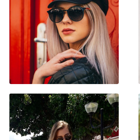
Sexe:
Unisex
Catégorie:
Lunettes de soleil
Marque:
Ray-Ban
Utilisation:
Mode
Code:
RB3717 003/3F 57
Disponible avec correction:
Non