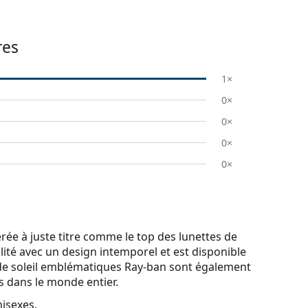
res
1×
0×
0×
0×
0×
e à juste titre comme le top des lunettes de
lité avec un design intemporel et est disponible
de soleil emblématiques Ray-ban sont également
es dans le monde entier.
nisexes.