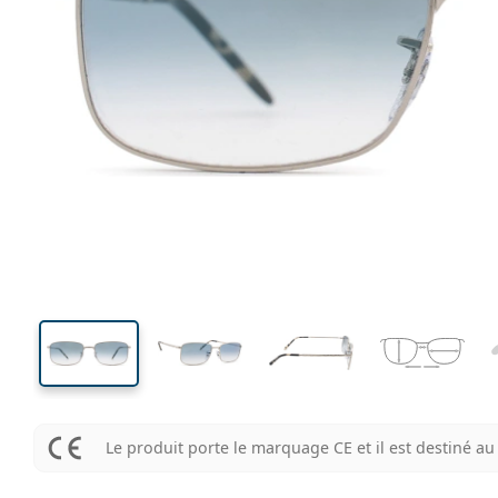
138 mm
Largeur
Largeu
des verr
37 mm
57 mm
Hauteur des verres
Largeur des verres
Le produit porte le marquage CE et il est destiné 