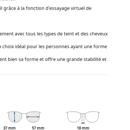
l grâce à la fonction d'essayage virtuel de
ement avec tous les types de teint et des cheveux
 choix idéal pour les personnes ayant une forme
ient bien sa forme et offre une grande stabilité et
ier en douceur la position et l'ajustement de vos
 la forme du nez et offrent ainsi un meilleur
doit toujours être effectué par un opticien
causés par un traitement non professionnel.
t les reflets lumineux. Les joueurs de tennis les
e contraste de la balle de tennis jaune et du
37 mm
57 mm
18 mm
nt teintés de haut en bas, le bas du verre étant le