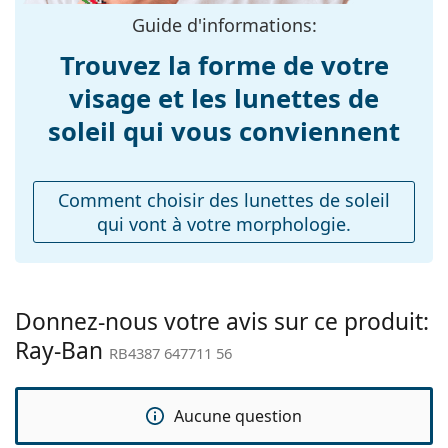
varier.
Guide d'informations:
Longueur des
Le chiffon fourni est idéal pour le nettoyage et
145 mm
branches:
l'entretien des lunettes de soleil. Certains modèles
Trouvez la forme de votre
peuvent être livrés avec un sac en tissu au lieu d'un
Largeur du pont:
18 mm
visage et les lunettes de
chiffon.
Poids:
140 g
soleil qui vous conviennent
Explorez la gamme complète de
lunettes de soleil
pour
découvrir d'autres modèles de marques populaires.
Plaquettes de nez
Non
ajustables:
Comment choisir des lunettes de soleil
Charnière à
Non
qui vont à votre morphologie.
ressort:
Accessoires
Étui:
Oui
Donnez-nous votre avis sur ce produit:
Tissu de
Oui
Ray-Ban
nettoyage:
RB4387 647711 56
Autres
Sexe:
Unisex
Aucune question
Catégorie:
Lunettes de soleil