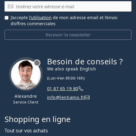
E-mail
J’accepte
l’utilisation
de mon adresse email et l’envoi
d’offres commerciales
Recevoir la newsletter
Besoin de conseils ?
hors ligne
We also speak English
(Lun-Ven 8h30-16h)
01 87 65 19 80
Alexandre
info@lentiamo.fr
Service Client
Shopping en ligne
Tout sur vos achats