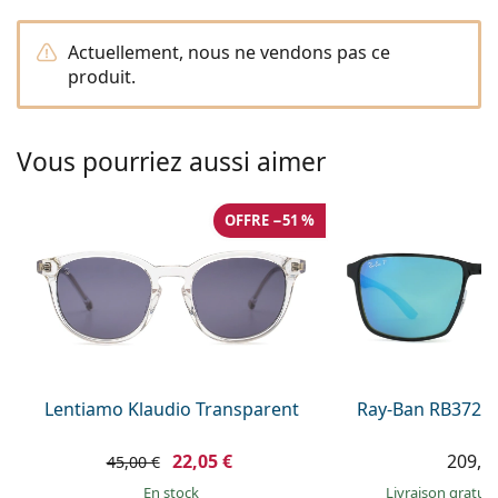
Persol
Actuellement, nous ne vendons pas ce
Prada
produit.
Toutes les marques
Vous pourriez aussi aimer
OFFRE −51 %
Lentiamo Klaudio Transparent
Ray-Ban RB3721
22,05 €
209,9
45,00 €
en stock
Livraison gratui