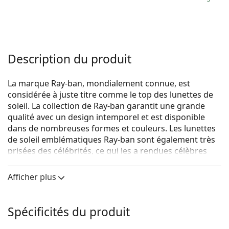
Description du produit
La marque Ray-ban, mondialement connue, est
considérée à juste titre comme le top des lunettes de
soleil. La collection de Ray-ban garantit une grande
qualité avec un design intemporel et est disponible
dans de nombreuses formes et couleurs. Les lunettes
de soleil emblématiques Ray-ban sont également très
prisées des célébrités, ce qui les a rendues célèbres
dans le monde entier.
Afficher plus
Ray-Ban RB4387 647711 56
sont des lunettes de soleil
unisexes.
Voyez à quoi vous ressemblez avec ces lunettes de
Spécificités du produit
soleil grâce à la fonction d'essayage virtuel de