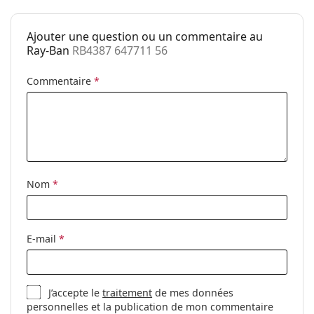
Marque:
Ray-Ban
Ajouter une question ou un commentaire au
Utilisation:
Mode
Ray-Ban
RB4387 647711 56
Code:
RB4387 647711 56
Commentaire
*
Disponible avec
Non
correction:
Nom
*
E-mail
*
J’accepte le
traitement
de mes données
personnelles et la publication de mon commentaire