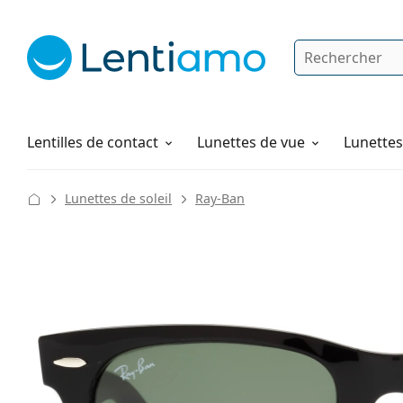
Rechercher
Je suis déjà client chez Lentiamo
Navigation sur le site
Produits d'entretien
Comment commander
Lentilles de contact
Lunettes de vue
Lunettes 
Lunettes de soleil
Ray-Ban