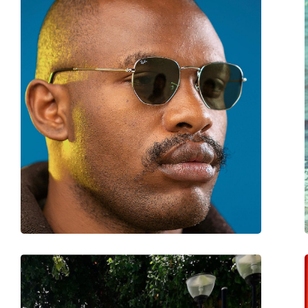
Autres
Sexe:
Unisex
Catégorie:
Lunettes de soleil
Marque:
Ray-Ban
Utilisation:
Mode
Code:
RB4340 601 50
Disponible avec correction:
Non