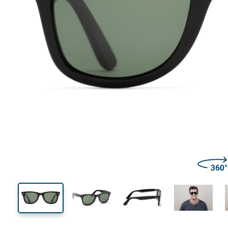
136 mm
Largeur
Largeu
des verr
39 mm
50 mm
Hauteur des verres
Largeur des verres