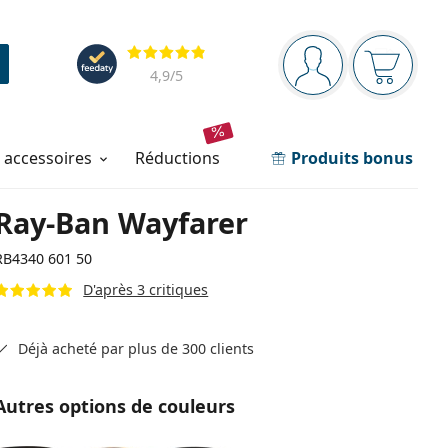
Barre de navigation
Évaluation
Vous êtes connec
Votre pa
4,9
/5
t accessoires
réductions
Produits bonus
Ray-Ban Wayfarer
RB4340 601 50
D'après 3 critiques
Déjà acheté par plus de 300 clients
Autres options de couleurs