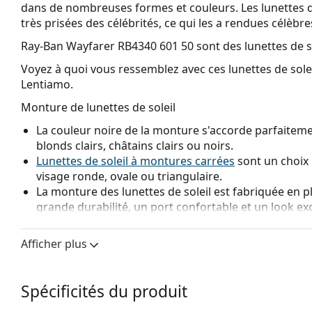
dans de nombreuses formes et couleurs. Les lunettes 
très prisées des célébrités, ce qui les a rendues célèbr
Ray-Ban Wayfarer RB4340 601 50
sont des lunettes de s
Voyez à quoi vous ressemblez avec ces lunettes de solei
Lentiamo.
Monture de lunettes de soleil
La couleur noire de la monture s'accorde parfaitemen
blonds clairs, châtains clairs ou noirs.
Lunettes de soleil à montures carrées
sont un choix 
visage ronde, ovale ou triangulaire.
La monture des lunettes de soleil est fabriquée en p
grande durabilité, un port confortable et un look ex
Verre de lunettes de soleil
Afficher plus
Les verres verts réduisent l'intensité de la lumière s
Les verres sont fabriqués en verre minéral de grande
résistance exceptionnelle aux rayures. Le verre miné
Spécificités du produit
optiques par rapport aux autres matériaux utilisés p