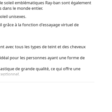
de soleil emblématiques Ray-ban sont également
es dans le monde entier.
oleil unisexes.
l grâce à la fonction d'essayage virtuel de
t avec tous les types de teint et des cheveux
idéal pour les personnes ayant une forme de
lastique de grande qualité, ce qui offre une
ceptionnel.
ans affecter le contraste ni déformer les couleurs.
 qualité, dont l'avantage indéniable est sa
ral se caractérise par ses excellentes propriétés
our la production de verres de lunettes de soleil.