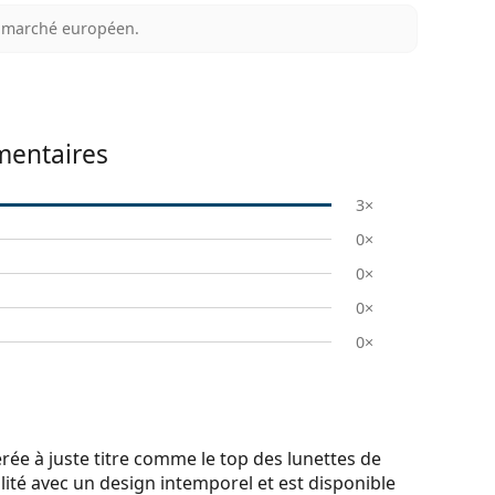
au marché européen.
entaires
3×
0×
0×
0×
0×
e à juste titre comme le top des lunettes de
lité avec un design intemporel et est disponible