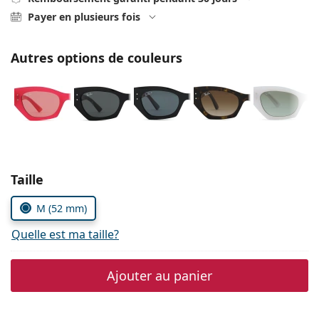
Persol
Payer en plusieurs fois
Prada
Autres options de couleurs
Toutes les marques
Choisissez les paramètres
Taille
M (52 mm)
Quelle est ma taille?
Ajouter au panier