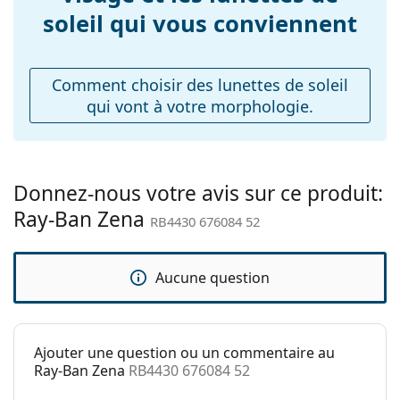
Poids:
125 g
soleil qui vous conviennent
Plaquettes de nez
Non
ajustables:
Comment choisir des lunettes de soleil
Charnière à
Non
qui vont à votre morphologie.
ressort:
Accessoires
Étui:
Oui
Donnez-nous votre avis sur ce produit:
Tissu de
Oui
Ray-Ban Zena
nettoyage:
RB4430 676084 52
Autres
Sexe:
Unisex
Aucune question
Catégorie:
Lunettes de soleil
Marque:
Ray-Ban
Ajouter une question ou un commentaire au
Utilisation:
Mode
Ray-Ban Zena
RB4430 676084 52
Code:
RB4430 676084 52