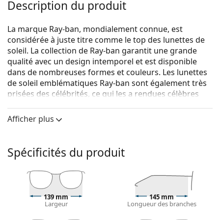
Description du produit
La marque Ray-ban, mondialement connue, est
considérée à juste titre comme le top des lunettes de
soleil. La collection de Ray-ban garantit une grande
qualité avec un design intemporel et est disponible
dans de nombreuses formes et couleurs. Les lunettes
de soleil emblématiques Ray-ban sont également très
prisées des célébrités, ce qui les a rendues célèbres
dans le monde entier.
Afficher plus
Ray-Ban Zena RB4430 676084 52
sont des lunettes de
soleil unisexes.
Monture de lunettes de soleil
Spécificités du produit
La couleur rose de la monture s'accorde
parfaitement avec tous les types de teint et des
cheveux châtain clair ou blond clair.
Lunettes de soleil à montures rectangulaires
sont
139 mm
145 mm
Largeur
Longueur des branches
un choix idéal pour les personnes ayant une forme
de visage ovale ou ronde.