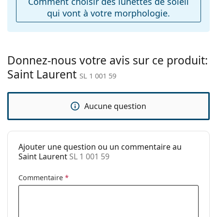
Comment choisir des lunettes de soleil
Charnière à
Non
qui vont à votre morphologie.
ressort:
Accessoires
Étui:
Oui
Donnez-nous votre avis sur ce produit:
Tissu de
Oui
Saint Laurent
nettoyage:
SL 1 001 59
Autres
Sexe:
Pour femmes
Aucune question
Catégorie:
Lunettes de soleil
Marque:
Saint Laurent
Ajouter une question ou un commentaire au
Utilisation:
Mode
Saint Laurent
SL 1 001 59
Code:
SL 1 001 59
Commentaire
*