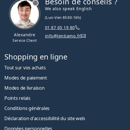
Besoin de conseils ?
hors ligne
We also speak English
(Lun-Ven 8h30-16h)
01 87 65 19 80
Alexandre
info@lentiamo.fr
Service Client
Shopping en ligne
Tout sur vos achats
Modes de paiement
Modes de livraison
Points relais
Conditions générales
Déclaration d'accessibilité du site web
Données personnelles