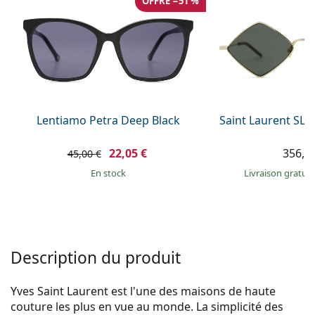
OFFRE −51 %
Persol
Prada
Toutes les marques
Lentiamo Petra Deep Black
Saint Laurent SL 
22,05 €
356,9
45,00 €
en stock
Livraison gratui
Description du produit
Yves Saint Laurent est l'une des maisons de haute
couture les plus en vue au monde. La simplicité des