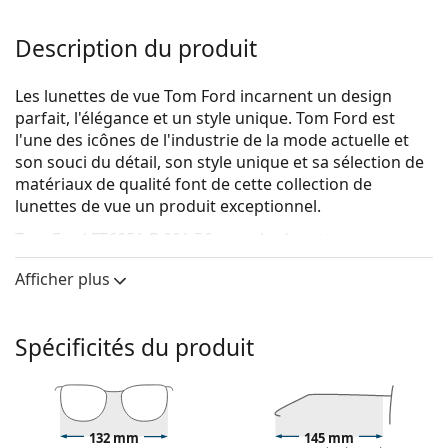
Description du produit
Les lunettes de vue Tom Ford incarnent un design
parfait, l'élégance et un style unique. Tom Ford est
l'une des icônes de l'industrie de la mode actuelle et
son souci du détail, son style unique et sa sélection de
matériaux de qualité font de cette collection de
lunettes de vue un produit exceptionnel.
Tom Ford FT6051-B 001 56
sont des lunettes pour
femmes.
Afficher plus
Voyez de quoi vous avez l'air avec ces lunettes grâce à
la fonction d'essai virtuel de Lentiamo.
Spécificités du produit
Monture de lunettes de vue
La couleur noire de la monture s'accorde
parfaitement avec tous les teints et des cheveux
blonds clairs, châtains clairs ou noirs.
132 mm
145 mm