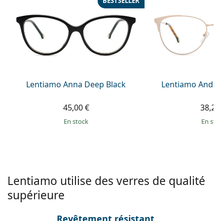
BESTSELLER
Persol
Prada
Toutes les marques
Lentiamo Anna Deep Black
Lentiamo Andre
45,00 €
38,25
en stock
en sto
Lentiamo utilise des verres de qualité
supérieure
Revêtement résistant