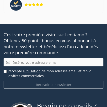
évaluation 5 sur 5
C'est votre première visite sur Lentiamo ?
Obtenez 50 points bonus en vous abonnant à
notre newsletter et bénéficiez d'un cadeau dès
votre première commande.
E-mail
J’accepte
l’utilisation
de mon adresse email et l’envoi
d’offres commerciales
Recevoir la newsletter
Besoin de conseils ?
hors ligne