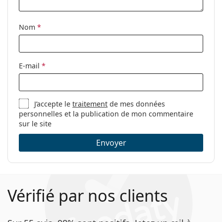
Clip-on:
Non
Accessoires
Nom
*
Étui:
Oui
Tissu de
Oui
E-mail
*
nettoyage:
Autres
Sexe:
Pour femmes
J’accepte le
traitement
de mes données
personnelles et la publication de mon commentaire
Catégorie:
Lunettes de vue
sur le site
Marque:
Tom Ford
Envoyer
Code:
FT6051-B/V 001 56
Vérifié par nos clients