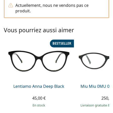
Persol
Actuellement, nous ne vendons pas ce
produit.
Prada
Toutes les marques
Vous pourriez aussi aimer
BESTSELLER
Lentiamo Anna Deep Black
Miu Miu 0MU 09
45,00 €
250,9
en stock
Livraison gratuite
&
M