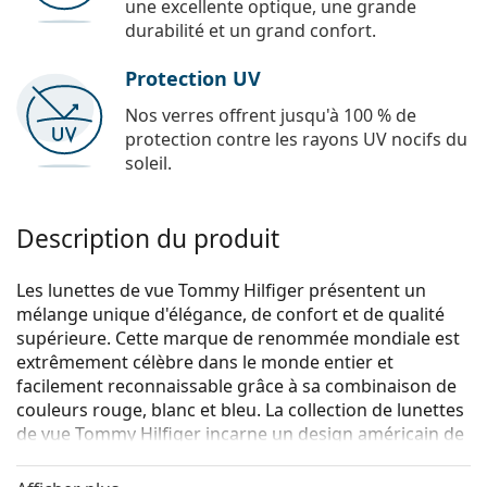
une excellente optique, une grande
durabilité et un grand confort.
Protection UV
Nos verres offrent jusqu'à 100 % de
protection contre les rayons UV nocifs du
soleil.
Description du produit
Les lunettes de vue Tommy Hilfiger présentent un
mélange unique d'élégance, de confort et de qualité
supérieure. Cette marque de renommée mondiale est
extrêmement célèbre dans le monde entier et
facilement reconnaissable grâce à sa combinaison de
couleurs rouge, blanc et bleu. La collection de lunettes
de vue Tommy Hilfiger incarne un design américain de
première classe, tandis que son caractère intemporel
la rend idéale pour toutes les occasions.