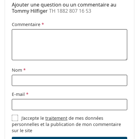
Plaquettes de
Non
Ajouter une question ou un commentaire au
nez ajustables:
Tommy Hilfiger
TH 1882 807 16 53
Charnière à
Non
ressort:
Commentaire
*
Clip-on:
Non
Accessoires
Étui:
Oui
Tissu de
Oui
Nom
*
nettoyage:
Autres
Sexe:
Pour femmes
E-mail
*
Catégorie:
Lunettes de vue
Marque:
Tommy Hilfiger
J’accepte le
traitement
de mes données
Code:
TH 1882 807 16 53
personnelles et la publication de mon commentaire
sur le site