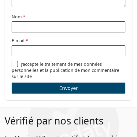
lunettes
Clip-on:
si vous avez besoin d'aide pour choisir.
Non
Accessoires
Ceci est un dispositif médical. Lisez le mode d'emploi
Nom
*
avant l'utilisation.
Étui:
Oui
Tissu de
Oui
E-mail
*
nettoyage:
Autres
Sexe:
Pour femmes
J’accepte le
traitement
de mes données
personnelles et la publication de mon commentaire
Catégorie:
Lunettes de vue
sur le site
Marque:
Tommy Hilfiger
Envoyer
Code:
TH 2002 PY3 17 52
Vérifié par nos clients