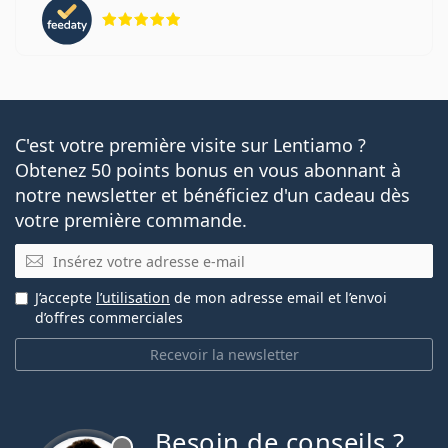
évaluation 5 sur 5
C'est votre première visite sur Lentiamo ?
Obtenez 50 points bonus en vous abonnant à
notre newsletter et bénéficiez d'un cadeau dès
votre première commande.
E-mail
J’accepte
l’utilisation
de mon adresse email et l’envoi
d’offres commerciales
Recevoir la newsletter
Besoin de conseils ?
hors ligne