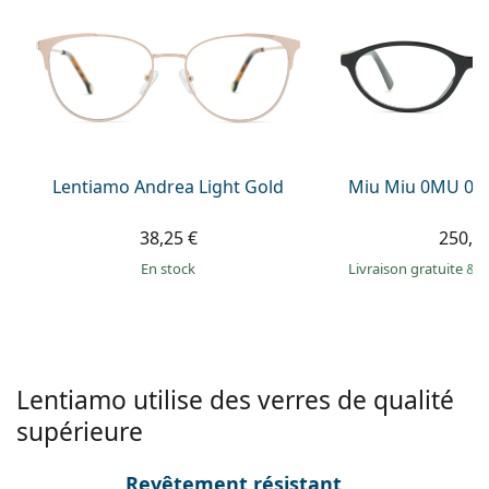
Persol
Prada
Toutes les marques
Lentiamo Andrea Light Gold
Miu Miu 0MU 09
38,25 €
250,9
en stock
Livraison gratuite
&
M
Lentiamo utilise des verres de qualité
supérieure
Revêtement résistant