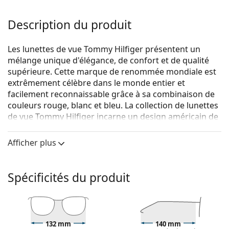
Description du produit
Les lunettes de vue Tommy Hilfiger présentent un
mélange unique d'élégance, de confort et de qualité
supérieure. Cette marque de renommée mondiale est
extrêmement célèbre dans le monde entier et
facilement reconnaissable grâce à sa combinaison de
couleurs rouge, blanc et bleu. La collection de lunettes
de vue Tommy Hilfiger incarne un design américain de
première classe, tandis que son caractère intemporel
la rend idéale pour toutes les occasions.
Afficher plus
Tommy Hilfiger TH 2002 PY3 17 52
sont des lunettes
pour femmes.
Spécificités du produit
Voyez de quoi vous avez l'air avec ces lunettes grâce à
la fonction d'essai virtuel de Lentiamo.
Monture de lunettes de vue
132 mm
140 mm