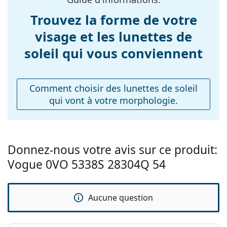
Longueur des
l'entretien des lunettes de soleil. Certains modèles
140 mm
branches:
peuvent être livrés avec un sac en tissu au lieu d'un
Trouvez la forme de votre
chiffon.
Largeur du pont:
19 mm
visage et les lunettes de
Explorez la gamme complète de
lunettes de soleil
pour
Poids:
100 g
soleil qui vous conviennent
découvrir d'autres modèles de marques populaires.
Plaquettes de nez
Non
ajustables:
Comment choisir des lunettes de soleil
Accessoires
qui vont à votre morphologie.
Étui:
Oui
Tissu de
Oui
nettoyage:
Donnez-nous votre avis sur ce produit:
Autres
Vogue 0VO 5338S 28304Q 54
Sexe:
Pour femmes
Catégorie:
Lunettes de soleil
Aucune question
Marque:
Vogue
Utilisation:
Mode