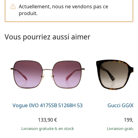
Persol
Actuellement, nous ne vendons pas ce
produit.
Prada
Toutes les marques
Vous pourriez aussi aimer
Vogue 0VO 4175SB 51268H 53
Gucci GG002
133,90 €
199,9
Livraison gratuite
&
en stock
Livraison gratui