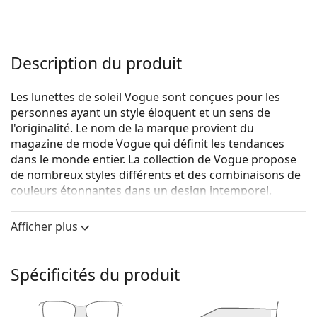
Description du produit
Les lunettes de soleil Vogue sont conçues pour les
personnes ayant un style éloquent et un sens de
l'originalité. Le nom de la marque provient du
magazine de mode Vogue qui définit les tendances
dans le monde entier. La collection de Vogue propose
de nombreux styles différents et des combinaisons de
couleurs étonnantes dans un design intemporel.
Vogue 0VO 5338S 28304Q 54
sont des lunettes de
Afficher plus
soleil pour femmes.
Voyez à quoi vous ressemblez avec ces lunettes de
soleil grâce à la fonction d'essayage virtuel de
Spécificités du produit
Lentiamo.
Monture de lunettes de soleil