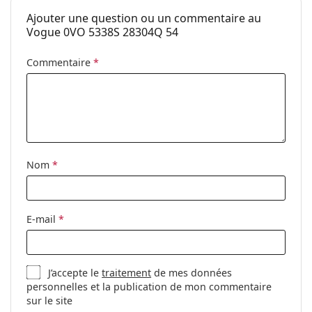
Code:
0VO5338S 28304Q 54
Ajouter une question ou un commentaire au
Vogue 0VO 5338S 28304Q 54
Commentaire
*
Nom
*
E-mail
*
J’accepte le
traitement
de mes données
personnelles et la publication de mon commentaire
sur le site