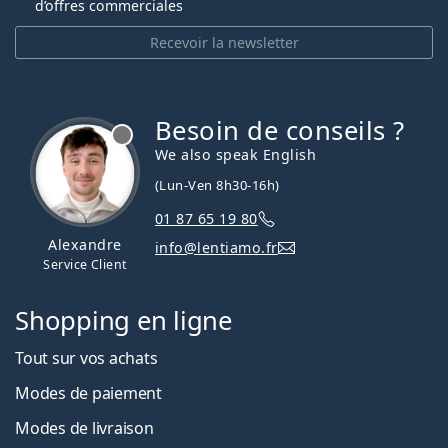
d’offres commerciales
Recevoir la newsletter
Besoin de conseils ?
hors ligne
We also speak English
(Lun-Ven 8h30-16h)
01 87 65 19 80
Alexandre
info@lentiamo.fr
Service Client
Shopping en ligne
Tout sur vos achats
Modes de paiement
Modes de livraison