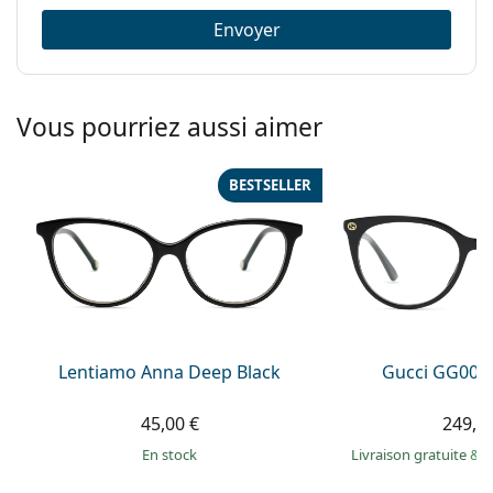
Envoyer
Vous pourriez aussi aimer
BESTSELLER
Lentiamo Anna Deep Black
Gucci GG009
45,00 €
249,9
en stock
Livraison gratuite
&
M