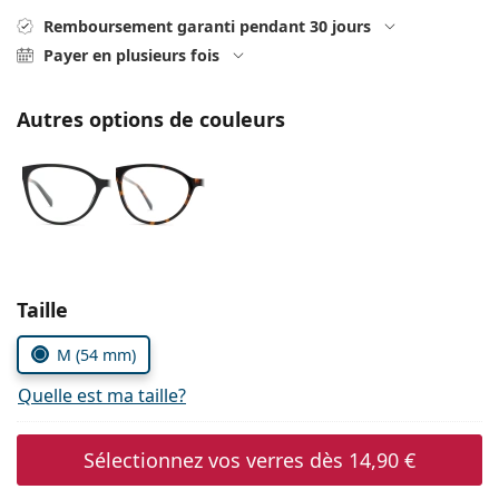
Persol
Remboursement garanti pendant 30 jours
Payer en plusieurs fois
Prada
Toutes les marques
Autres options de couleurs
Choisissez les paramètres
Taille
M (54 mm)
Quelle est ma taille?
Sélectionnez vos verres dès
14,90 €