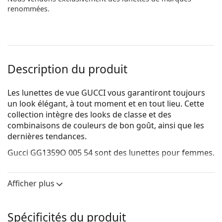
renommées.
Description du produit
Les lunettes de vue GUCCI vous garantiront toujours
un look élégant, à tout moment et en tout lieu. Cette
collection intègre des looks de classe et des
combinaisons de couleurs de bon goût, ainsi que les
dernières tendances.
Gucci GG1359O 005 54
sont des lunettes pour femmes.
Voyez de quoi vous avez l'air avec ces lunettes grâce à
la fonction d'essai virtuel de Lentiamo.
Afficher plus
Monture de lunettes de vue
La couleur noire de la monture s'accorde
Spécificités du produit