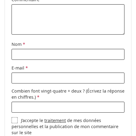
Clip-on:
Non
Accessoires
Étui:
Oui
Tissu de
Oui
Nom
*
nettoyage:
Autres
Sexe:
Pour femmes
E-mail
*
Catégorie:
Lunettes de vue
Marque:
Gucci
Combien font vingt-quatre + deux ? (Écrivez la réponse
Code:
GG1359O 005 54
en chiffres.)
*
J’accepte le
traitement
de mes données
personnelles et la publication de mon commentaire
sur le site