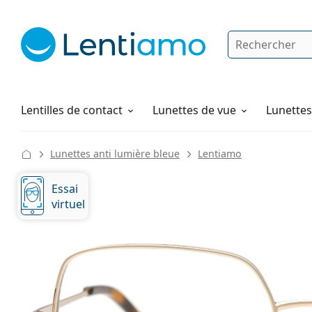
Rechercher
Je suis déjà client chez Lentiamo
Navigation sur le site
Produits d'entretien
Comment commander
Lentilles de contact
Lunettes de vue
Lunettes 
Lunettes anti lumière bleue
Lentiamo
Essai
virtuel