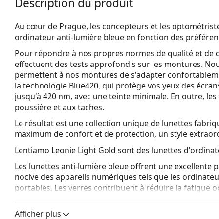
Description du produit
Au cœur de Prague, les concepteurs et les optométrist
ordinateur anti-lumière bleue en fonction des préférenc
Pour répondre à nos propres normes de qualité et de d
effectuent des tests approfondis sur les montures. No
permettent à nos montures de s'adapter confortablement
la
technologie Blue420
, qui protège vos yeux des écra
jusqu'à 420 nm, avec une teinte minimale. En outre, les ve
poussière et aux taches.
Le résultat est une collection unique de lunettes fabri
maximum de confort et de protection, un style extraord
Lentiamo Leonie Light Gold
sont des lunettes d'ordinat
Les lunettes anti-lumière bleue offrent une excellente p
nocive des appareils numériques tels que les ordinateurs
portables. Les verres contribuent à réduire la fatigue o
dégénérescence maculaire, tout en améliorant le confor
Afficher plus
Voyez de quoi vous avez l'air avec ces lunettes grâce à l