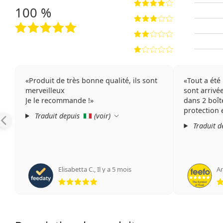
100 %
Produit de très bonne qualité, ils sont
Tout a été 
merveilleux
sont arrivé
Je le recommande !
dans 2 boît
protection 
Traduit depuis
(
voir
)
Traduit d
Elisabetta C.
,
Il y a 5 mois
A
évaluation 5 sur 5