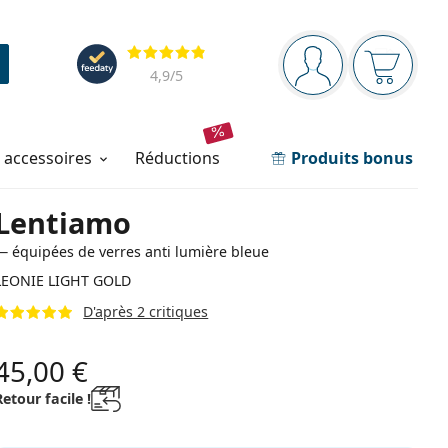
Barre de navigation
Évaluation
Vous êtes connec
Votre pa
4,9
/5
t accessoires
réductions
Produits bonus
Lentiamo
— équipées de verres anti lumière bleue
LEONIE LIGHT GOLD
D'après 2 critiques
45,00 €
Retour facile !