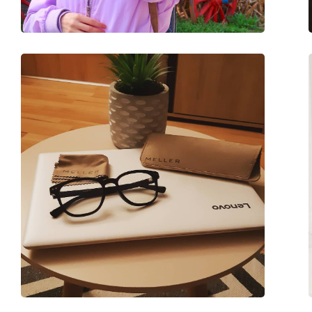
Catégorie:
Lunettes anti lumiè
Marque:
Lentiamo
Code:
Leonie Light Gold