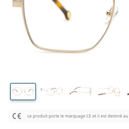
134 mm
Largeur
Largeu
des verr
46 mm
54 mm
Hauteur des verres
Largeur des verres
Le produit porte le marquage CE et il est destiné 