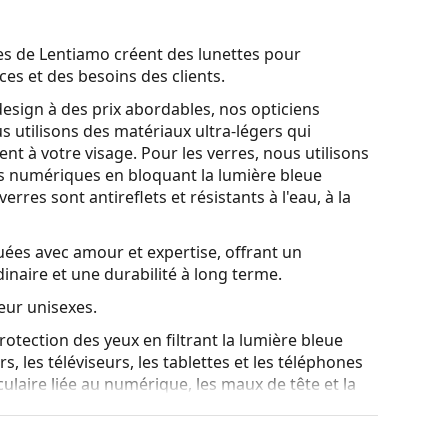
es de Lentiamo créent des lunettes pour
es et des besoins des clients.
esign à des prix abordables, nos opticiens
us utilisons des matériaux
ultra-légers
qui
 à votre visage. Pour les verres, nous utilisons
ns numériques en bloquant la lumière bleue
rres sont antireflets et résistants à l'eau, à la
quées avec amour et expertise, offrant un
inaire et une durabilité à long terme.
eur unisexes.
rotection des yeux en filtrant la lumière bleue
, les téléviseurs, les tablettes et les téléphones
culaire liée au numérique, les maux de tête et la
t visuel.
a fonction d'essai virtuel de Lentiamo.