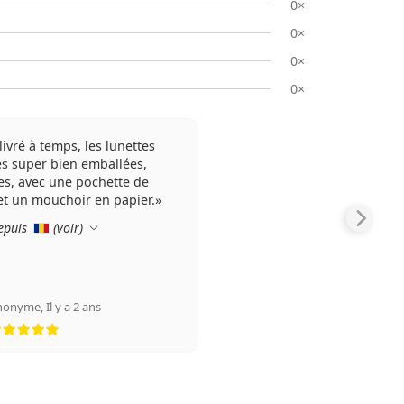
0×
0×
0×
0×
livré à temps, les lunettes
es super bien emballées,
es, avec une pochette de
et un mouchoir en papier.
epuis
(
voir
)
nonyme
,
Il y a 2 ans
évaluation 5 sur 5