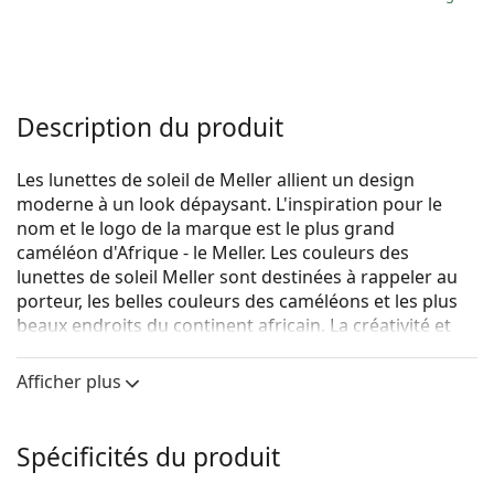
Description du produit
Les lunettes de soleil de Meller allient un design
moderne à un look dépaysant. L'inspiration pour le
nom et le logo de la marque est le plus grand
caméléon d'Afrique - le Meller. Les couleurs des
lunettes de soleil Meller sont destinées à rappeler au
porteur, les belles couleurs des caméléons et les plus
beaux endroits du continent africain. La créativité et
l'originalité sont le moteur de cette marque de mode
basée à Barcelone.
Afficher plus
Meller Yster Gold Kakao
sont des lunettes de soleil
unisexes.
Spécificités du produit
Monture de lunettes de soleil