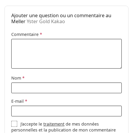
Utilisation:
Mode
Code:
Yster Gold Kakao
Ajouter une question ou un commentaire au
Meller
Yster Gold Kakao
Commentaire
*
Nom
*
E-mail
*
J’accepte le
traitement
de mes données
personnelles et la publication de mon commentaire