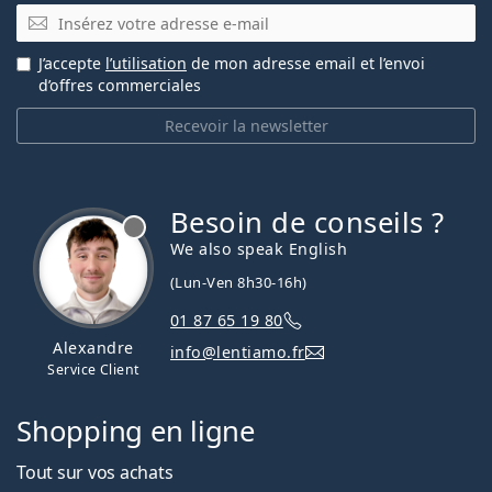
E-mail
J’accepte
l’utilisation
de mon adresse email et l’envoi
d’offres commerciales
Recevoir la newsletter
Besoin de conseils ?
hors ligne
We also speak English
(Lun-Ven 8h30-16h)
01 87 65 19 80
Alexandre
info@lentiamo.fr
Service Client
Shopping en ligne
Tout sur vos achats