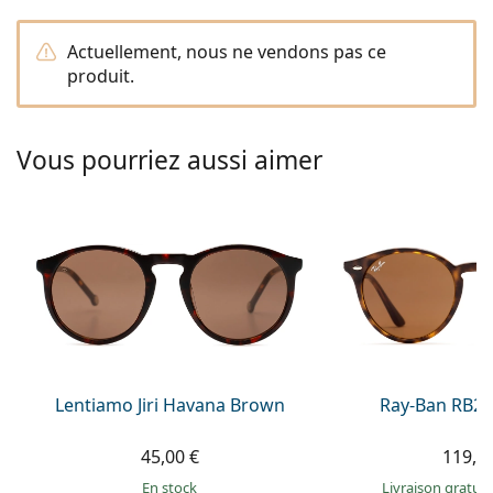
Persol
Actuellement, nous ne vendons pas ce
Prada
produit.
Toutes les marques
Vous pourriez aussi aimer
Lentiamo Jiri Havana Brown
Ray-Ban RB21
45,00 €
119,9
en stock
Livraison gratui