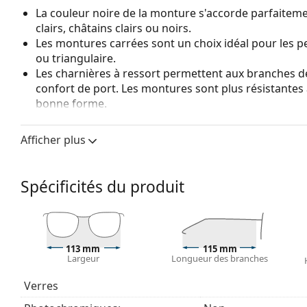
La couleur noire de la monture s'accorde parfaiteme
clairs, châtains clairs ou noirs.
Les montures carrées sont un choix idéal pour les 
ou triangulaire.
Les charnières à ressort permettent aux branches d
confort de port. Les montures sont plus résistante
bonne forme.
Accessoires
Afficher plus
Nous livrons les lunettes dans leur étui d'origine. La
Explorez la gamme complète de
lunettes de vue
pour dé
Spécificités du produit
des lunettes
si vous avez besoin d'aide pour choisir.
113 mm
115 mm
Largeur
Longueur des branches
Verres