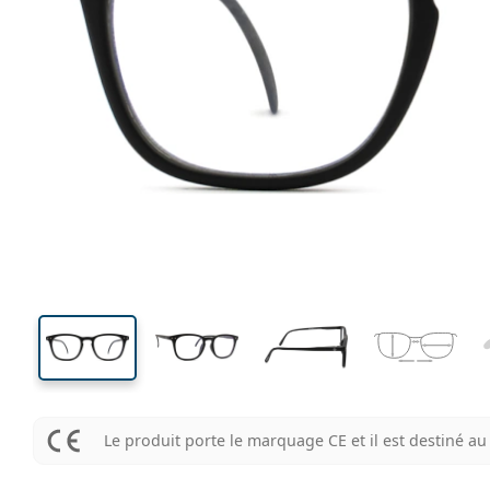
113 mm
Largeur
Largeu
des verr
35 mm
43 mm
Hauteur des verres
Largeur des verres
Le produit porte le marquage CE et il est destiné 