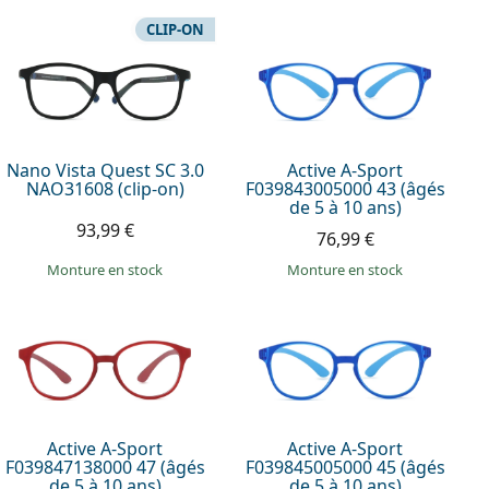
CLIP-ON
Nano Vista Quest SC 3.0
Active A-Sport
NAO31608 (clip-on)
F039843005000 43 (âgés
de 5 à 10 ans)
93,99 €
76,99 €
Monture en stock
Monture en stock
Active A-Sport
Active A-Sport
F039847138000 47 (âgés
F039845005000 45 (âgés
de 5 à 10 ans)
de 5 à 10 ans)