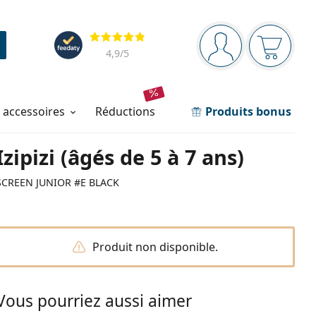
Barre de navigation
Évaluation
Vous êtes connec
Votre pa
4,9
/5
t accessoires
réductions
Produits bonus
Izipizi (âgés de 5 à 7 ans)
SCREEN JUNIOR #E BLACK
Produit non disponible.
Vous pourriez aussi aimer