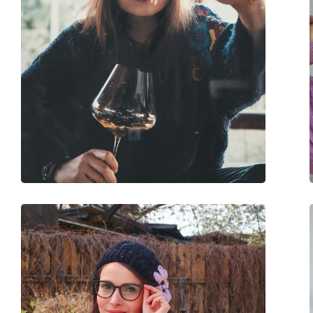
Plaquettes de nez ajustables:
Non
Charnière à ressort:
Oui
Accessoires
Étui:
Oui
Tissu de nettoyage:
Non
Autres
Sexe:
Pour enfants
Catégorie:
Lunettes de vue
Lunettes anti lumiè
Marque:
Izipizi
Code:
Screen Junior #E Bl
Âge:
5 - 7 ans