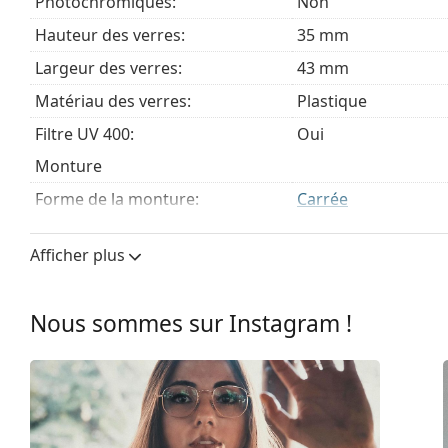
Photochromiques:
Non
Hauteur des verres:
35 mm
Largeur des verres:
43 mm
Matériau des verres:
Plastique
Filtre UV 400:
Oui
Monture
Forme de la monture:
Carrée
Couleur du cadre:
Noir
Afficher plus
Matériau cadre:
Plastique
Taille:
XS
Nous sommes sur Instagram !
Largeur:
113 mm
Longueur des branches:
115 mm
Largeur du pont:
12 mm
Poids:
110 g