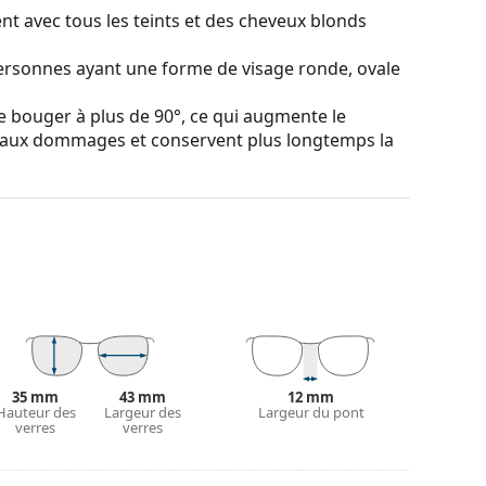
nt avec tous les teints et des cheveux blonds
personnes ayant une forme de visage ronde, ovale
e bouger à plus de 90°, ce qui augmente le
s aux dommages et conservent plus longtemps la
 couleur de l'étui et son design peuvent varier.
couvrir d'autres styles ou consultez notre
guide
35 mm
43 mm
12 mm
Hauteur des
Largeur des
Largeur du pont
verres
verres