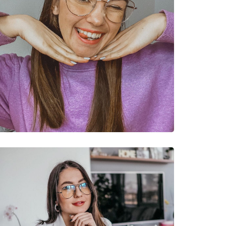
re bleue
ack