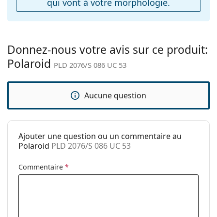
qui vont à votre morphologie.
ressort:
Explorez la gamme complète de
lunettes de soleil
pour
Accessoires
découvrir d'autres modèles de marques populaires.
Étui:
Non
Donnez-nous votre avis sur ce produit:
Tissu de
Oui
Polaroid
nettoyage:
PLD 2076/S 086 UC 53
Autres
Sexe:
Pour hommes
Aucune question
Catégorie:
Lunettes de soleil
Marque:
Polaroid
Ajouter une question ou un commentaire au
Utilisation:
Mode
Polaroid
PLD 2076/S 086 UC 53
Code:
PLD 2076/S 086 UC 53
Commentaire
*