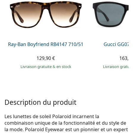
Persol
Prada
Toutes les marques
Ray-Ban Boyfriend RB4147 710/51
Gucci GG074
129,90 €
163,9
Livraison gratuite
&
en stock
Livraison gratui
Description du produit
Les lunettes de soleil Polaroid incarnent la
combinaison unique de la fonctionnalité et du style de
la mode. Polaroid Eyewear est un pionnier et un expert