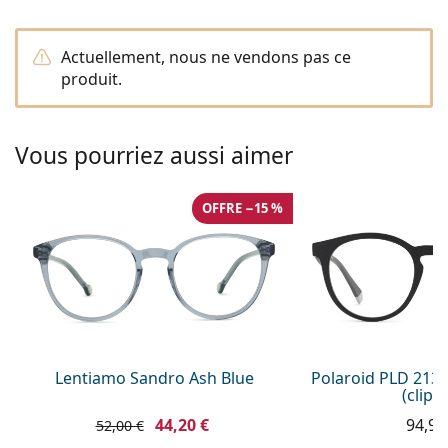
Gucci
Toutes les solutions
hors ligne
Toutes les marques
Persol
Actuellement, nous ne vendons pas ce
produit.
Prada
Toutes les marques
Vous pourriez aussi aimer
OFFRE −15 %
Lentiamo Sandro Ash Blue
Polaroid PLD 213
(clip-
44,20 €
94,99
52,00 €