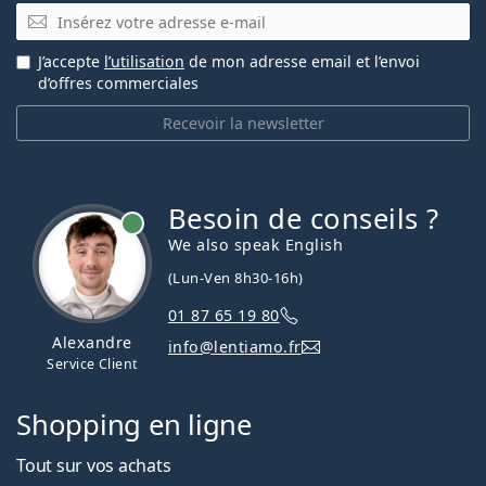
E-mail
J’accepte
l’utilisation
de mon adresse email et l’envoi
d’offres commerciales
Recevoir la newsletter
Besoin de conseils ?
hors ligne
We also speak English
(Lun-Ven 8h30-16h)
01 87 65 19 80
Alexandre
info@lentiamo.fr
Service Client
Shopping en ligne
Tout sur vos achats