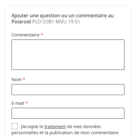
Poids:
100 g
Plaquettes de
Non
Ajouter une question ou un commentaire au
nez ajustables:
Polaroid
PLD D381 MVU 19 51
Clip-on:
Non
Commentaire
*
Accessoires
Étui:
Non
Tissu de
Oui
nettoyage:
Autres
Nom
*
Sexe:
Unisex
Catégorie:
Lunettes de vue
E-mail
*
Marque:
Polaroid
Code:
PLD D381 MVU 19 51
J’accepte le
traitement
de mes données
personnelles et la publication de mon commentaire