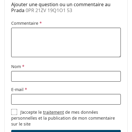
Plaquettes de
Non
Ajouter une question ou un commentaire au
nez ajustables:
Prada
0PR 21ZV 19Q1O1 53
Charnière à
Non
ressort:
Commentaire
*
Clip-on:
Non
Accessoires
Étui:
Oui
Tissu de
Oui
Nom
*
nettoyage:
Autres
Sexe:
Pour femmes
E-mail
*
Catégorie:
Lunettes de vue
Marque:
Prada
J’accepte le
traitement
de mes données
Code:
0PR 21ZV 19Q1O1 53
personnelles et la publication de mon commentaire
sur le site