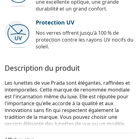
une excellente optique, une grande
durabilité et un grand confort.
Protection UV
Nos verres offrent jusqu'à 100 % de
protection contre les rayons UV nocifs du
soleil.
Description du produit
Les lunettes de vue Prada sont élégantes, raffinées et
intemporelles. Cette marque de renommée mondiale
est l'incarnation même du luxe. Elle est réputée pour
l'importance qu'elle accorde à la qualité et aux
innovations sans fin qui respectent également la
tradition de la marque. Vous pouvez choisir une
version élégante des lunettes de vue ou un modèle
plus sportif de la collection Linea Rossa, avec la bande
rouge distinctive. Quel que soit le style que vous