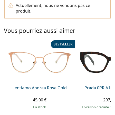
Persol
Actuellement, nous ne vendons pas ce
produit.
Prada
Toutes les marques
Vous pourriez aussi aimer
BESTSELLER
Lentiamo Andrea Rose Gold
Prada 0PR A16
45,00 €
297,9
en stock
Livraison gratuite
&
M