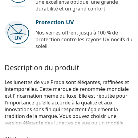
une excellente optique, une grande
durabilité et un grand confort.
Protection UV
Nos verres offrent jusqu'à 100 % de
protection contre les rayons UV nocifs du
soleil.
Description du produit
Les lunettes de vue Prada sont élégantes, raffinées et
intemporelles. Cette marque de renommée mondiale
est l'incarnation même du luxe. Elle est réputée pour
l'importance qu'elle accorde à la qualité et aux
innovations sans fin qui respectent également la
tradition de la marque. Vous pouvez choisir une
version élégante des lunettes de vue ou un modèle
plus sportif de la collection Linea Rossa, avec la bande
rouge distinctive. Quel que soit le style que vous