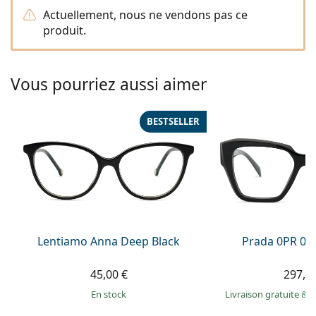
Persol
Actuellement, nous ne vendons pas ce
produit.
Prada
Toutes les marques
Vous pourriez aussi aimer
BESTSELLER
Lentiamo Anna Deep Black
Prada 0PR 09
45,00 €
297,9
en stock
Livraison gratuite
&
M