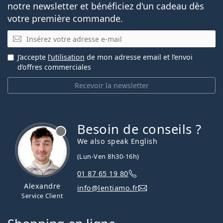
notre newsletter et bénéficiez d'un cadeau dès
votre première commande.
E-mail
J’accepte
l’utilisation
de mon adresse email et l’envoi
d’offres commerciales
Recevoir la newsletter
Besoin de conseils ?
hors ligne
We also speak English
(Lun-Ven 8h30-16h)
01 87 65 19 80
Alexandre
info@lentiamo.fr
Service Client