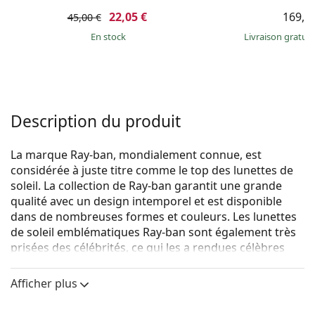
22,05 €
169,9
45,00 €
en stock
Livraison gratui
Description du produit
La marque Ray-ban, mondialement connue, est
considérée à juste titre comme le top des lunettes de
soleil. La collection de Ray-ban garantit une grande
qualité avec un design intemporel et est disponible
dans de nombreuses formes et couleurs. Les lunettes
de soleil emblématiques Ray-ban sont également très
prisées des célébrités, ce qui les a rendues célèbres
dans le monde entier.
Afficher plus
Le modèle Cockpit est une version plus petite du
modèle connu Aviator.