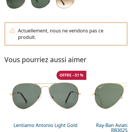
Persol
Prada
Toutes les marques
Actuellement, nous ne vendons pas ce
produit.
Vous pourriez aussi aimer
OFFRE −51 %
Lentiamo Antonio Light Gold
Ray-Ban Aviator
RB3025 0