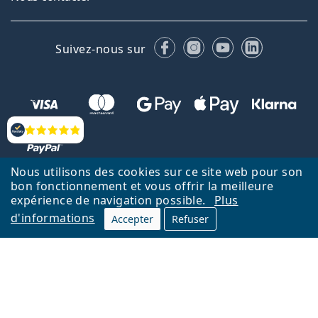
Facebook
Instagram
YouTube
LinkedIn
Suivez-nous sur
Évaluation
Nous utilisons des cookies sur ce site web pour son
bon fonctionnement et vous offrir la meilleure
Retour à la page d'accueil
Haut
expérience de navigation possible.
Plus
d'informations
Lentiamo.fr est géré et exploité par Lentiamo s.r.o., République
Accepter
Refuser
tchèque
Un service en ligne pour vous depuis 18 ans.