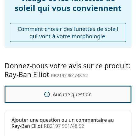
Poids:
varier.
115 g
soleil qui vous conviennent
Le chiffon fourni est idéal pour le nettoyage et
Plaquettes de nez
Non
l'entretien des lunettes de soleil. Certains modèles
ajustables:
peuvent être livrés avec un sac en tissu au lieu d'un
Comment choisir des lunettes de soleil
Charnière à
chiffon.
Non
qui vont à votre morphologie.
ressort:
Explorez la gamme complète de
lunettes de soleil
pour
Accessoires
découvrir d'autres modèles de marques populaires.
Étui:
Oui
Donnez-nous votre avis sur ce produit:
Tissu de
Oui
Ray-Ban Elliot
nettoyage:
RB2197 901/48 52
Autres
Sexe:
Unisex
Aucune question
Catégorie:
Lunettes de soleil
Marque:
Ray-Ban
Ajouter une question ou un commentaire au
Utilisation:
Mode
Ray-Ban Elliot
RB2197 901/48 52
Code:
RB2197 901/48 52