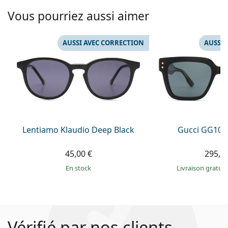
Vous pourriez aussi aimer
AUSSI AVEC CORRECTION
AUSSI 
Lentiamo Klaudio Deep Black
Gucci GG108
45,00 €
295,9
en stock
Livraison gratui
Vérifié par nos clients