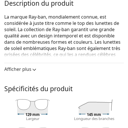
Description du produit
La marque Ray-ban, mondialement connue, est
considérée à juste titre comme le top des lunettes de
soleil. La collection de Ray-ban garantit une grande
qualité avec un design intemporel et est disponible
dans de nombreuses formes et couleurs. Les lunettes
de soleil emblématiques Ray-ban sont également très
prisées des célébrités, ce qui les a rendues célèbres
dans le monde entier.
Afficher plus
Ray-Ban Elliot RB2197 901/48 52
sont des lunettes de
soleil unisexes.
Voyez à quoi vous ressemblez avec ces lunettes de
Spécificités du produit
soleil grâce à la fonction d'essayage virtuel de
Lentiamo.
Monture de lunettes de soleil
129 mm
145 mm
La couleur noire de la monture s'accorde
Largeur
Longueur des branches
parfaitement avec tous les types de teint et des