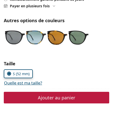
Persol
Payer en plusieurs fois
Prada
Autres options de couleurs
Toutes les marques
Choisissez les paramètres
Taille
S (52 mm)
Quelle est ma taille?
Ajouter au panier