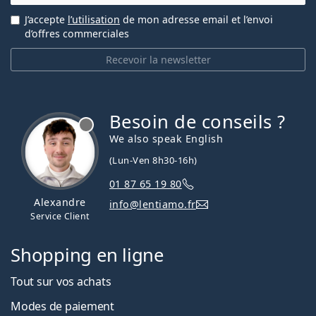
J’accepte
l’utilisation
de mon adresse email et l’envoi
d’offres commerciales
Recevoir la newsletter
Besoin de conseils ?
hors ligne
We also speak English
(Lun-Ven 8h30-16h)
01 87 65 19 80
Alexandre
info@lentiamo.fr
Service Client
Shopping en ligne
Tout sur vos achats
Modes de paiement