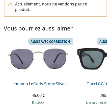
Persol
Actuellement, nous ne vendons pas ce
produit.
Prada
Toutes les marques
Vous pourriez aussi aimer
AUSSI AVEC CORRECTION
AUSSI 
Lentiamo Lefteris Stone Silver
Gucci GG108
45,00 €
295,9
en stock
Livraison gratui