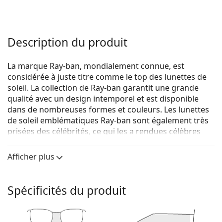
Description du produit
La marque Ray-ban, mondialement connue, est
considérée à juste titre comme le top des lunettes de
soleil. La collection de Ray-ban garantit une grande
qualité avec un design intemporel et est disponible
dans de nombreuses formes et couleurs. Les lunettes
de soleil emblématiques Ray-ban sont également très
prisées des célébrités, ce qui les a rendues célèbres
dans le monde entier.
Afficher plus
Ray-Ban Jim RB3694 9242G6 55
sont des lunettes de
soleil unisexes.
Voyez à quoi vous ressemblez avec ces lunettes de
Spécificités du produit
soleil grâce à la fonction d'essayage virtuel de
Lentiamo.