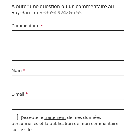
Ajouter une question ou un commentaire au
Explorez la gamme complète de
lunettes de soleil
pour
Utilisation:
Mode
Ray-Ban Jim
RB3694 9242G6 55
découvrir d'autres modèles de marques populaires.
Code:
RB3694 9242G6 55
Commentaire
*
Disponible avec
Non
correction:
Nom
*
E-mail
*
J’accepte le
traitement
de mes données
personnelles et la publication de mon commentaire
sur le site