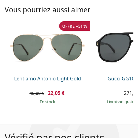
Vous pourriez aussi aimer
OFFRE −51 %
Lentiamo Antonio Light Gold
Gucci GG104
22,05 €
271,9
45,00 €
en stock
Livraison gratui
Vérifié par nos clients