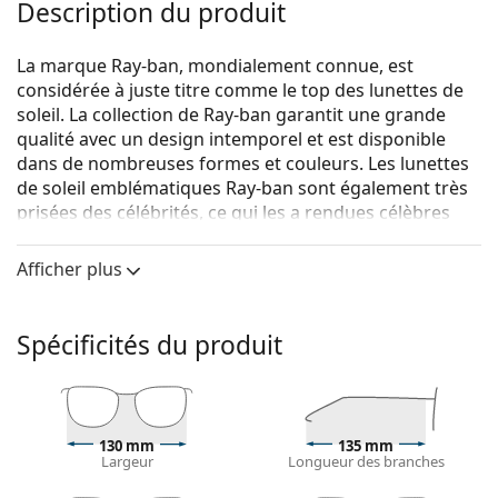
Description du produit
La marque Ray-ban, mondialement connue, est
considérée à juste titre comme le top des lunettes de
soleil. La collection de Ray-ban garantit une grande
qualité avec un design intemporel et est disponible
dans de nombreuses formes et couleurs. Les lunettes
de soleil emblématiques Ray-ban sont également très
prisées des célébrités, ce qui les a rendues célèbres
dans le monde entier.
Afficher plus
Ray-Ban New Aviator RB3625 9196G6 55
sont des
lunettes de soleil unisexes.
Voyez à quoi vous ressemblez avec ces lunettes de
Spécificités du produit
soleil grâce à la fonction d'essayage virtuel de
Lentiamo.
Monture de lunettes de soleil
130 mm
135 mm
La couleur dorée de la monture s'accorde
Largeur
Longueur des branches
parfaitement avec tous les types de teint et des