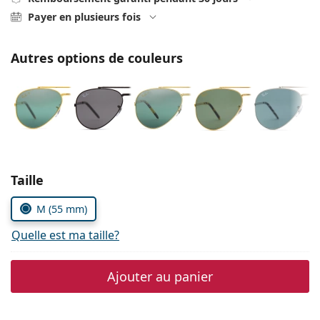
Persol
Payer en plusieurs fois
Prada
Autres options de couleurs
Toutes les marques
Choisissez les paramètres
Taille
M (55 mm)
Quelle est ma taille?
Ajouter au panier