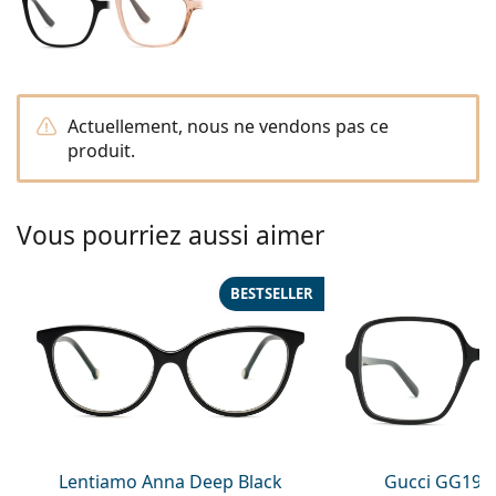
Gucci
Toutes les solutions
hors ligne
Toutes les marques
Persol
Prada
Actuellement, nous ne vendons pas ce
Toutes les marques
produit.
Vous pourriez aussi aimer
BESTSELLER
Lentiamo Anna Deep Black
Gucci GG199