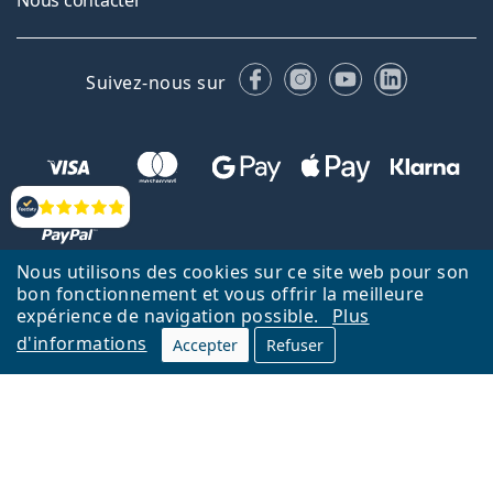
Nous contacter
Facebook
Instagram
YouTube
LinkedIn
Suivez-nous sur
Évaluation
Nous utilisons des cookies sur ce site web pour son
bon fonctionnement et vous offrir la meilleure
Retour à la page d'accueil
Haut
expérience de navigation possible.
Plus
d'informations
Lentiamo.fr est géré et exploité par Lentiamo s.r.o., République
Accepter
Refuser
tchèque
Un service en ligne pour vous depuis 18 ans.