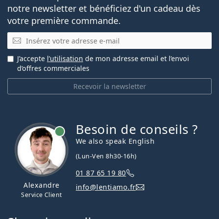
notre newsletter et bénéficiez d'un cadeau dès
votre première commande.
E-mail
J’accepte
l’utilisation
de mon adresse email et l’envoi
d’offres commerciales
Recevoir la newsletter
Besoin de conseils ?
hors ligne
We also speak English
(Lun-Ven 8h30-16h)
01 87 65 19 80
Alexandre
info@lentiamo.fr
Service Client