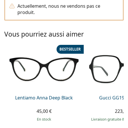
Persol
Actuellement, nous ne vendons pas ce
produit.
Prada
Toutes les marques
Vous pourriez aussi aimer
BESTSELLER
Lentiamo Anna Deep Black
Gucci GG199
45,00 €
223,9
en stock
Livraison gratuite
&
M