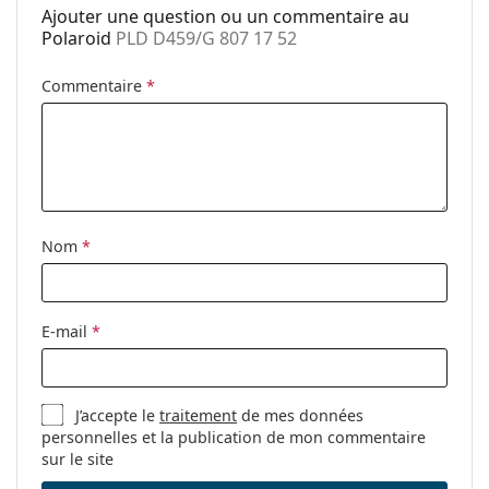
Plaquettes de
Non
Ajouter une question ou un commentaire au
nez ajustables:
Polaroid
PLD D459/G 807 17 52
Charnière à
Non
ressort:
Commentaire
*
Clip-on:
Non
Accessoires
Étui:
Non
Tissu de
Oui
Nom
*
nettoyage:
Autres
Sexe:
Pour femmes
E-mail
*
Catégorie:
Lunettes de vue
Marque:
Polaroid
J’accepte le
traitement
de mes données
Code:
PLD D459/G 807 17 52
personnelles et la publication de mon commentaire
sur le site