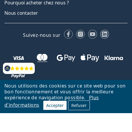
Pourquoi acheter chez nous ?
Nous contacter
Facebook
Instagram
YouTube
LinkedIn
Suivez-nous sur
Évaluation
Nous utilisons des cookies sur ce site web pour son
bon fonctionnement et vous offrir la meilleure
Retour à la page d'accueil
Haut
expérience de navigation possible.
Plus
d'informations
Lentiamo.fr est géré et exploité par Lentiamo s.r.o., République
Accepter
Refuser
tchèque
Un service en ligne pour vous depuis 18 ans.