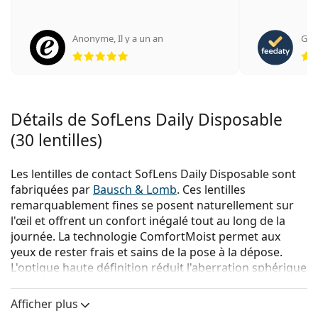
Anonyme
,
Il y a un an
Gior
évaluation 5 sur 5
Détails de SofLens Daily Disposable
(30 lentilles)
Les lentilles de contact SofLens Daily Disposable sont
fabriquées par
Bausch & Lomb
. Ces lentilles
remarquablement fines se posent naturellement sur
l'œil et offrent un confort inégalé tout au long de la
journée. La technologie ComfortMoist permet aux
yeux de rester frais et sains de la pose à la dépose.
L'optique haute définition réduit l'aberration sphérique
pour garantir une vision nette et claire, même dans
des conditions de faible luminosité.
Afficher plus