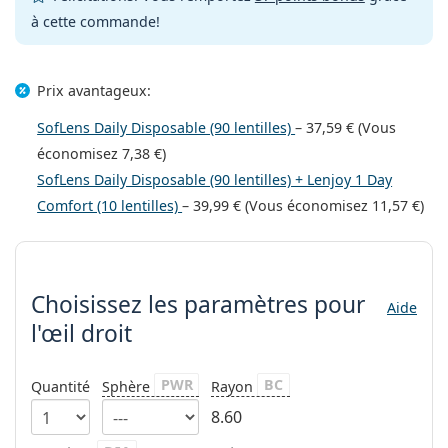
Persol
à cette commande!
Prada
Prix avantageux:
Toutes les marques
SofLens Daily Disposable (90 lentilles)
–
37,59 €
(Vous
économisez
7,38 €
)
SofLens Daily Disposable (90 lentilles) + Lenjoy 1 Day
Comfort (10 lentilles)
–
39,99 €
(Vous économisez
11,57 €
)
Choisissez les paramètres
Choisissez les paramètres
pour
Aide
l'œil droit
PWR
BC
Quantité
Sphère
Rayon
8.60