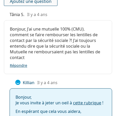
Ajoutez une question
Filtre UV:
Non
A qui s'adressent les lentilles
En silicone
Non
journalières SofLens ?
Tânia S.
Il y a 4 ans
hydrogel:
Utilisation
Pour la performance et le confort, les lentilles
Bonjour, J'ai une mutuelle 100% (CMU).
journalières SofLens sont un excellent choix. Elles
comment se faire rembourser les lentilles de
Expiration:
Au moins 12 mois
conviennent aux personnes qui:
contact par la sécurité sociale ?! J'ai toujours
Teinte de
Oui
entendu dire que la sécurité sociale ou la
ont une myopie (
courte vue
) ou une hypermétropie
manipulation:
Mutuelle ne remboursaient pas les lentilles de
(
longue vue
)
contact
Vous pouvez
Non
veulent une lentille jetable quotidienne qui ne
dormir avec ces
nécessite pas d'entretien quotidien
Répondre
lentilles:
préfèrent un horaire de port quotidien
ne portent des lentilles de contact
Indicateur
Non
qu'occasionnellement
Killian
Il y a 4 ans
endroit/envers:
Paquet
Pendant combien de temps pouvez-vous porter
Bonjour,
Fabriquant:
Bausch & Lomb
les SofLens Daily Disposable ?
Je vous invite à jeter un oeil à
cette rubrique
!
Nombre de
30
En espérant que cela vous aidera,
lentilles: