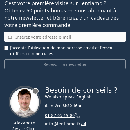
C'est votre première visite sur Lentiamo ?
Obtenez 50 points bonus en vous abonnant à
notre newsletter et bénéficiez d'un cadeau dès
votre première commande.
E-mail
J’accepte
l’utilisation
de mon adresse email et l’envoi
d’offres commerciales
Recevoir la newsletter
Besoin de conseils ?
hors ligne
We also speak English
(Lun-Ven 8h30-16h)
01 87 65 19 80
Alexandre
info@lentiamo.fr
Service Client