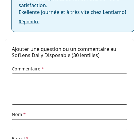
satisfaction.
Autres lentilles de contact journalières
Exellente journée et à très vite chez Lentiamo!
Vendu le plus souvent avec les collyres
Max OptiFresh
Répondre
10 ml
.
Ceci est un dispositif médical. Lisez le mode d'emploi
avant l'utilisation.
Ajouter une question ou un commentaire au
SofLens Daily Disposable (30 lentilles)
Commentaire
*
Nom
*
E-mail
*