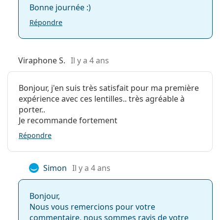
Que se passe-t-il si vous portez des lentilles de
Bonne journée :)
Poids:
90 g
contact journalières pendant plus d'une
Répondre
journée ?
Autres
Catégorie:
Lentilles journalières
Peut-on dormir avec des lentilles de contact
Lentilles de contact
Viraphone S.
Il y a 4 ans
SofLens Daily Disposable ?
Lentilles sphériques et asphériques
Bonjour, j'en suis très satisfait pour ma première
expérience avec ces lentilles.. très agréable à
Les lentilles de contact journalières sont-elles
porter..
meilleures pour mes yeux ?
Je recommande fortement
Répondre
Puis-je porter des lentilles jetables journalières
pendant deux jours ?
Simon
Il y a 4 ans
Quelle est la différence entre les SofLens Daily
Bonjour,
Disposable 30-pack, 90-pack et 180-pack ?
Nous vous remercions pour votre
commentaire, nous sommes ravis de votre